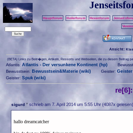
Jenseitsf
Hauptforum
Heilerforum
Hexenforum
Jenseitsfor
Verein
Ansicht:
Kla
(BETA) Links zu Beitr�gen, Artikeln, Ressorts und Webseiten, die zu diesem Beitrag 
Atlantis - Der versunkene Kontinent (hp)
Atlantis:
Bewusst
Bewusstsein&Materie (wiki)
Geister
Bewusstsein:
Geister:
Spuk (wiki)
Geister:
re[6]
*
schrieb am
7. April 2014 um 5:55 Uhr
(4087x gelesen)
sigurd
hallo dreamcatcher