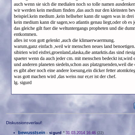
auch wenn sie sich die medialen noch so tolle namen ausdenken f
wir werden kein medium finden ,das auch nur den kleinsten bewei
beispiel.kein medium ,kein hellseher kann dir sagen was in drei t
kein medium kann dir sagen,wo atlantis genau liegt,oder ob es je
das gleiche gilt fuer die weltuntergangs propheten und die du
entkommen.
alles ist von gott gelenkt ,auch die klimaerwaermung.
warum,ganz einfach ,weil wir menschen neues land benoetigen
sibirien wird eisfrei,groenland,alaska,die antarktis.das sind r
spaeter wenn da auch jeder cm. mit menschen bedeckt ist,wir
und anderen planeten siedeln,schon aus platzgruenden,weil die
es gibt aber noch eine andere loesung,ein dicker fetter atomkri
was gott machen wird ,das weiss nur er,er ist der chef.
lg. sigurd
Diskussionsverlauf:
bewusstsein
-
sigurd
*
31.03.2014 16:46
(22)