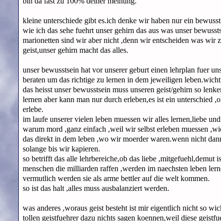
bin da fast zu 100% deiner meinung.
kleine unterschiede gibt es.ich denke wir haben nur ein bewusst
wie ich das sehe fuehrt unser gehirn das aus was unser bewusstse
marionetten sind wir aber nicht ,denn wir entscheiden was wir
geist,unser gehirn macht das alles.
unser bewusstsein hat vor unserer geburt einen lehrplan fuer uns
beraten um das richtige zu lernen in dem jeweiligen leben.wicht
das heisst unser bewusstsein muss unseren geist/gehirn so lenke
lernen aber kann man nur durch erleben,es ist ein unterschied ,o
erlebe.
im laufe unserer vielen leben muessen wir alles lernen,liebe und
warum mord ,ganz einfach ,weil wir selbst erleben muessen ,w
das direkt in dem leben ,wo wir moerder waren.wenn nicht dann
solange bis wir kapieren.
so betrifft das alle lehrbereiche,ob das liebe ,mitgefuehl,demut is
menschen die milliarden raffen ,werden im naechsten leben lerne
vermutlich werden sie als arme bettler auf die welt kommen.
so ist das halt ,alles muss ausbalanziert werden.
was anderes ,woraus geist besteht ist mir eigentlich nicht so wi
tollen geistfuehrer dazu nichts sagen koennen,weil diese geistfue