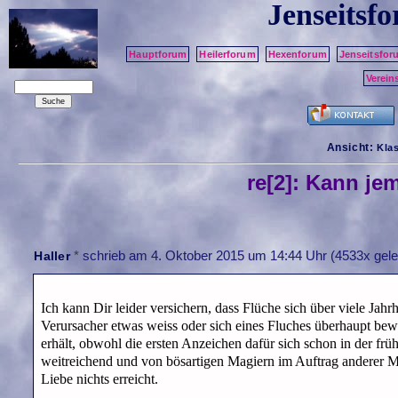
Jenseitsf
Hauptforum
Heilerforum
Hexenforum
Jenseitsfor
Verein
Ansicht:
Kla
re[2]: Kann je
*
schrieb am
4. Oktober 2015 um 14:44 Uhr
(4533x gele
Haller
Ich kann Dir leider versichern, dass Flüche sich über viele J
Verursacher etwas weiss oder sich eines Fluches überhaupt bew
erhält, obwohl die ersten Anzeichen dafür sich schon in der fr
weitreichend und von bösartigen Magiern im Auftrag anderer 
Liebe nichts erreicht.