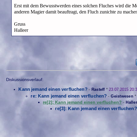
Erst mit dem Bewusstwerden eines solchen Fluches wird die M
anderen Magier damit beauftragt, den Fluch zunichte zu machen o
Gruss
Halleer
Diskussionsverlauf:
Kann jemand einen verfluchen?
-
Rasteff
*
23.07.2015 20:
re: Kann jemand einen verfluchen?
-
Geistwesen
re[2]: Kann jemand einen verfluchen?
-
Halle
re[3]: Kann jemand einen verfluchen?