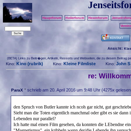
Jenseitsf
Hauptforum
Heilerforum
Hexenforum
Jenseitsfor
Verein
Ansicht:
Kla
(BETA) Links zu Beitr�gen, Artikeln, Ressorts und Webseiten, die zu diesem Beitrag 
Kino (rubrik)
Kleine Filmliste
John Si
Kino:
Kino:
Kino:
re: Willkom
*
schrieb am
20. April 2016 um 9:48 Uhr
(4275x gelesen
ParaX
den Spruch von Butler kannte ich ncoh gar nicht, gut geschrieb
Sieht man die Toten eigentlich manchmal oder gibt es sie dann in
Lebenden nur parallel?
Ich hatte mal einen Film gesehen, da konnten die LEbendne eine
"Magnetismus", ein kribbeln wenn der/die Lebende ihn versucht