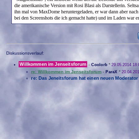
die amerikanische Version mit Rosi Blasi als Darstellerin. Selts
ihn mal von MaxDome heruntergeladen, er war dann aber nach ei
bei den Screenshots die ich gemacht hatte) und im Laden war
Diskussionsverlauf:
Willkommen im Jenseitsforum
-
Coolorb
*
29.05.2014 18:
re: Willkommen im Jenseitsforum
-
ParaX
*
20.04.201
re: Das Jeneitsforum hat einen neuen Moderator