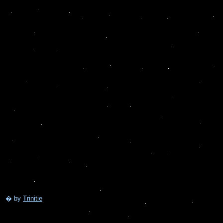
� by
Trinitie