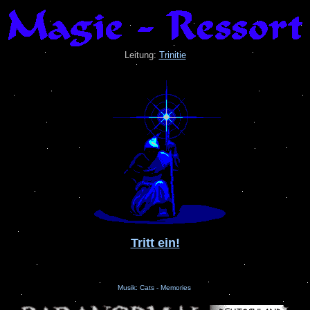
Leitung:
Trinitie
.
Tritt ein!
Musik: Cats - Memories