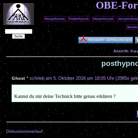
OBE-Fo
Hauptforum
Heilerforum
Hexenforum
Jenseitsfor
Verein
Ansicht:
Kla
posthypno
*
schrieb am
5. Oktober 2016 um 18:05 Uhr
(3985x gel
Ghost
Kannst du mir deine Technick bitte genau erklären ?
Diskussionsverlauf: