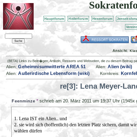
Sokratenf
Hauptforum
Heilerforum
Hexenforum
Jenseitsfor
Verein
Ansicht:
Kla
(BETA) Links zu Beitr�gen, Artikeln, Ressorts und Webseiten, die zu diesem Beitrag 
Geheimnisumwitterte AREA 51
Alien (wiki)
Alien:
Alien:
Außerirdische Lebensform (wiki)
Kornfel
Alien:
Kornkreis:
re[3]: Lena Meyer-Lan
*
schrieb am
20. März 2011 um 19:37 Uhr
(1945x 
Feenminze
1. Lena IST ein Alien.. und
2. sie wird sich (hoffentlich) den letzten Platz sichern, damit
wählen dürfen