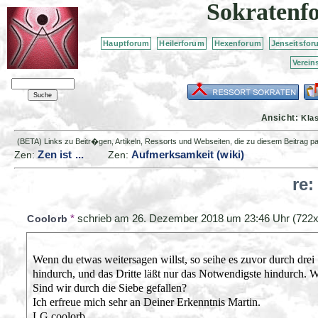
Sokratenf
Hauptforum
Heilerforum
Hexenforum
Jenseitsfor
Verein
Ansicht:
Kla
(BETA) Links zu Beitr�gen, Artikeln, Ressorts und Webseiten, die zu diesem Beitrag 
Zen ist ...
Aufmerksamkeit (wiki)
Zen:
Zen:
re:
*
schrieb am
26. Dezember 2018 um 23:46 Uhr
(722x
Coolorb
Wenn du etwas weitersagen willst, so seihe es zuvor durch drei
hindurch, und das Dritte läßt nur das Notwendigste hindurch. W
Sind wir durch die Siebe gefallen?
Ich erfreue mich sehr an Deiner Erkenntnis Martin.
LG coolorb