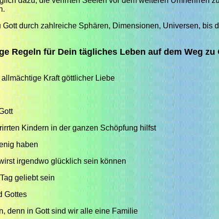
glich dazu, die verirrten Seelen vor dem weiteren Umherirren zu
n.
u Gott durch zahlreiche Sphären, Dimensionen, Universen, bis du
ige Regeln für Dein tägliches Leben auf dem Weg zu 
allmächtige Kraft göttlicher Liebe
Gott
rirrten Kindern in der ganzen Schöpfung hilfst
 wenig haben
irst irgendwo glücklich sein können
Tag geliebt sein
d Gottes
 denn in Gott sind wir alle eine Familie