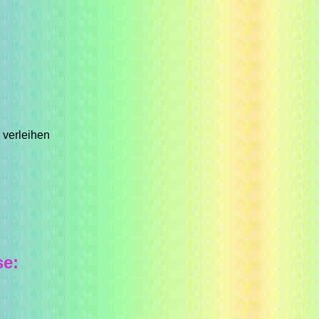
 verleihen
se: