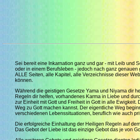
Sei bereit eine Inkarnation ganz und gar - mit Leib und S
oder in einem Berufsleben - jedoch nach ganz genauen g
ALLE Seiten, alle Kapitel, alle Verzeichnisse dieser Web
können.
Während die geistigen Gesetze Yama und Niyama dir helf
Regeln dir helfen, vorhandenes Karma in Liebe und durc
zur Einheit mit Gott und Freiheit in Gott in alle Ewigke
Weg zu Gott machen kannst. Der eigentliche Weg beginn
verschiedenen Lebenssituationen, beruflich wie auch priv
Die erfolgreiche Einhaltung der Heiligen Regeln auf dem 
Das Gebot der Liebe ist das einzige Gebot das je von Go