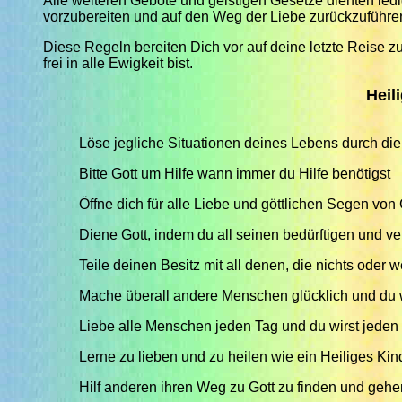
Alle weiteren Gebote und geistigen Gesetze dienten ledi
vorzubereiten und auf den Weg der Liebe zurückzuführe
Diese Regeln bereiten Dich vor auf deine letzte Reise z
frei in alle Ewigkeit bist.
Heil
Löse jegliche Situationen deines Lebens durch die 
Bitte Gott um Hilfe wann immer du Hilfe benötigst
Öffne dich für alle Liebe und göttlichen Segen von 
Diene Gott, indem du all seinen bedürftigen und ve
Teile deinen Besitz mit all denen, die nichts oder
Mache überall andere Menschen glücklich und du w
Liebe alle Menschen jeden Tag und du wirst jeden 
Lerne zu lieben und zu heilen wie ein Heiliges Kin
Hilf anderen ihren Weg zu Gott zu finden und gehen,