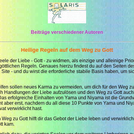
Beiträge verschiedener Autoren
Heilige Regeln auf dem Weg zu Gott
eele der Liebe - Gott - zu widmen, als einzige und alleinige Prio
öttlichen Regeln. Genaues hierzu findest du auf den Seiten d
 Site - und du wirst die erforderliche stabile Basis haben, um
en sollen neues Karma zu vermeiden, um dich für den Weg zu G
h Handlungen der Liebe aufzulösen und den Weg zu Gott auch a
it. Das erfolgreiche Einhalten von Yama und Niyama ist die Grund
t aber erst, nachdem du all diese 10 Punkte von Yama und Ni
at verwirklicht hast.
Weg zu Gott hilft dir das Gebot der Liebe leben und verwirklich
tt kam.