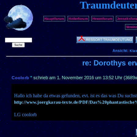
Traumdeute
Hauptforum
Heilerforum
Hexenforum
Jenseitsfor
Verein
Ansicht:
Kla
re: Dorothys e
*
schrieb am
1. November 2016 um 13:52 Uhr
(3689x
Coolorb
Hallo ich habe da etwas gefunden, evt. ist es das was Du suchst
http://www.joergkarau-texte.de/PDF/Das%20phantastisc
LG coolorb