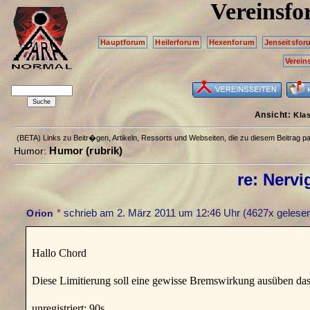
Vereinsf
Hauptforum
Heilerforum
Hexenforum
Jenseitsfor
Verein
Ansicht:
Kla
(BETA) Links zu Beitr�gen, Artikeln, Ressorts und Webseiten, die zu diesem Beitrag 
Humor (rubrik)
Humor:
re: Nervi
*
schrieb am
2. März 2011 um 12:46 Uhr
(4627x gelesen
Orion
Hallo Chord
Diese Limitierung soll eine gewisse Bremswirkung ausüben das 
unregistriert: 90s