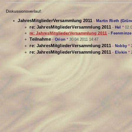
Diskussionsverlauf:
JahresMitgliederVersammlung 2011
-
Martin Rieth (Grün
re: JahresMitgliederVersammlung 2011
-
Hel
*
02.
re: JahresMitgliederVersammlung 2011
-
Feenminze
Teilnahme
-
Orion
*
30.04.2011 14:47
re: JahresMitgliederVersammlung 2011
-
Nobby
*
re: JahresMitgliederVersammlung 2011
-
Elokin
*