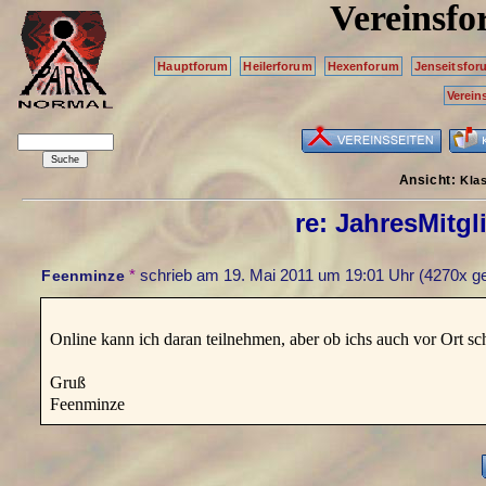
Vereinsf
Hauptforum
Heilerforum
Hexenforum
Jenseitsfor
Verein
Ansicht:
Kla
re: JahresMitg
*
schrieb am
19. Mai 2011 um 19:01 Uhr
(4270x ge
Feenminze
Online kann ich daran teilnehmen, aber ob ichs auch vor Ort sch
Gruß
Feenminze