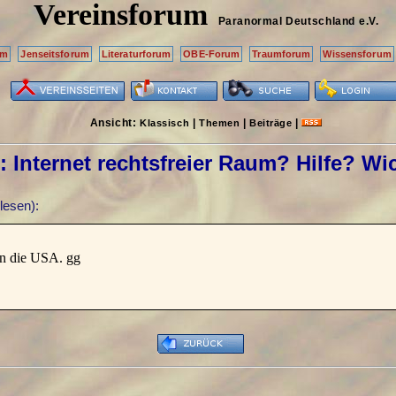
Vereinsforum
Paranormal Deutschland
e.V.
um
Jenseitsforum
Literaturforum
OBE-Forum
Traumforum
Wissensforum
Ansicht:
|
|
|
Klassisch
Themen
Beiträge
]: Internet rechtsfreier Raum? Hilfe? Wi
lesen):
 in die USA. gg