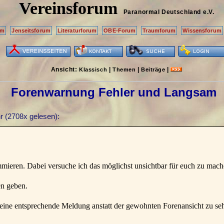
Vereinsforum
Paranormal Deutschland
e.V.
um
Jenseitsforum
Literaturforum
OBE-Forum
Traumforum
Wissensforum
Ansicht:
|
|
|
Klassisch
Themen
Beiträge
Forenwarnung Fehler und Langsam
r
(2708x gelesen):
ieren. Dabei versuche ich das möglichst unsichtbar für euch zu mach
en geben.
eine entsprechende Meldung anstatt der gewohnten Forenansicht zu seh