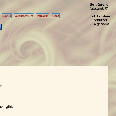
Beiträge
: 0
(gesamt: 0)
Jetzt online
Nexus
Vereinsforum
ParaWiki
Chat
0 Benutzer
234 gesamt
en.
en gibt.