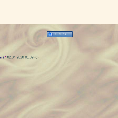
er)
*
02.04.2020 01:39
(0)