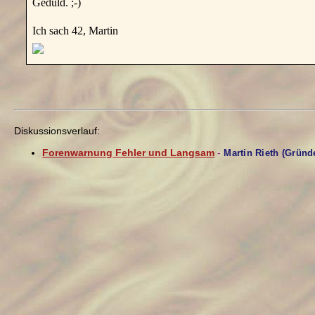
Geduld. ;-)
Ich sach 42, Martin
Diskussionsverlauf:
Forenwarnung Fehler und Langsam
-
Martin Rieth (Gründ