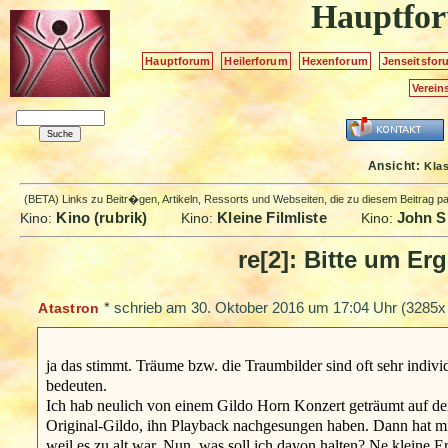
Hauptfo
Hauptforum
Heilerforum
Hexenforum
Jenseitsfor
Verein
Ansicht:
Kla
(BETA) Links zu Beitr�gen, Artikeln, Ressorts und Webseiten, die zu diesem Beitrag 
Kino (rubrik)
Kleine Filmliste
John Si
Kino:
Kino:
Kino:
re[2]: Bitte um E
*
schrieb am
30. Oktober 2016 um 17:04 Uhr
(3285x 
Atastron
ja das stimmt. Träume bzw. die Traumbilder sind oft sehr indivi
bedeuten.
Ich hab neulich von einem Gildo Horn Konzert geträumt auf d
Original-Gildo, ihn Playback nachgesungen haben. Dann hat mi
weil es zu alt war. Nun, was soll ich davon halten? Ne kleine 