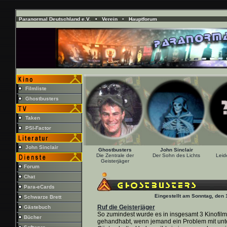
Paranormal Deutschland e.V. •
Verein
•
Hauptforum
Filmliste
Ghostbusters
Taken
PSI-Factor
John Sinclair
Ghostbusters
John Sinclair
Die Zentrale der
Der Sohn des Lichts
Leide
Geisterjäger
Forum
Chat
Para-eCards
Eingestellt am Sonntag, den 
Schwarze Brett
Ruf die Geisterjäger
Gästebuch
So zumindest wurde es in insgesamt 3 Kinofil
Bücher
gehandhabt, wenn jemand ein Problem mit un