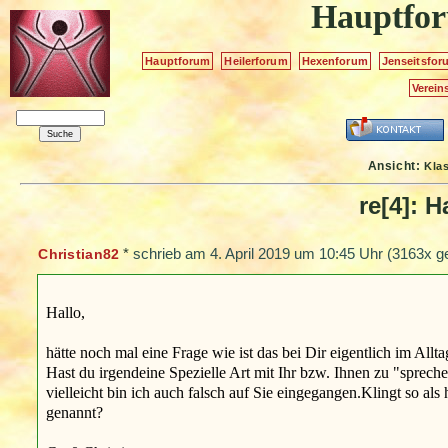
Hauptfo
Hauptforum
Heilerforum
Hexenforum
Jenseitsfor
Verein
Ansicht:
Kla
re[4]: H
*
schrieb am
4. April 2019 um 10:45 Uhr
(3163x ge
Christian82
Hallo,
hätte noch mal eine Frage wie ist das bei Dir eigentlich im Allt
Hast du irgendeine Spezielle Art mit Ihr bzw. Ihnen zu "sprechen
vielleicht bin ich auch falsch auf Sie eingegangen.Klingt so a
genannt?