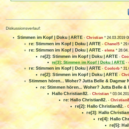
Diskussionsverlauf:
Stimmen im Kopf | Doku | ARTE
-
Christian
*
24.03.2019 0
re: Stimmen im Kopf | Doku | ARTE
-
Chanel5
*
29.
re: Stimmen im Kopf | Doku | ARTE
-
elena
*
28.04
re[2]: Stimmen im Kopf | Doku | ARTE
-
Coo
re[3]: Stimmen im Kopf | Doku | ARTE
-
re: Stimmen im Kopf | Doku | ARTE
-
Coolorb
*
31.
re[2]: Stimmen im Kopf | Doku | ARTE
-
Chri
Stimmen hören... Woher? Jutta Belle & Dagmar
re: Stimmen hören... Woher? Jutta Belle 
Hallo Christian82.
-
Christian
*
03.04.201
re: Hallo Christian82.
-
Christian
re[2]: Hallo Christian82.
-
re[3]: Hallo Christia
re[4]: Hallo Ch
re[5]: Hal