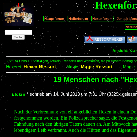
Hexenfo
Hauptforum
Heilerforum
Hexenforum
Jenseitsfor
Verein
Ansicht:
Kla
(BETA) Links zu Beitr�gen, Artikeln, Ressorts und Webseiten, die zu diesem Beitrag 
Hexen-Ressort
Magie-Ressort
Hexerei:
Magie:
Magie
19 Menschen nach "He
*
schrieb am
14. Juni 2013 um 7:31 Uhr
(3329x gelesen
Elokin
Nach der Verbrennung von elf angeblichen Hexen in einem Dor
festgenommen worden. Ein Polizeisprecher sagte, die Festgeno
Fahndung nach den übrigen Tätern dauert an. Am Mittwoch hatt
lebendigem Leib verbrannt. Auch die Hütten und das Eigentum