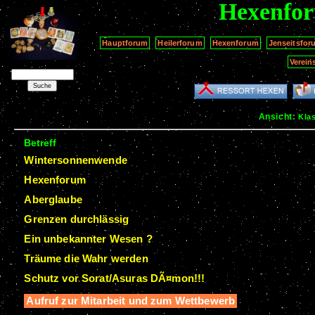
Hexenfo
Hauptforum
Heilerforum
Hexenforum
Jenseitsfor
Verein
Ansicht:
Kla
Betreff
Wintersonnenwende
Hexenforum
Aberglaube
Grenzen durchlässig
Ein unbekannter Wesen ?
Träume die Wahr werden
Schutz vor Sorat/Asuras DÃ¤mon!!!
Aufruf zur Mitarbeit und zum Wettbewerb