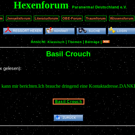
Hexenforum
Paranormal Deutschland
e.V.
um
Jenseitsforum
Literaturforum
OBE-Forum
Traumforum
Wissensforum
Ansicht:
|
|
|
Klassisch
Themen
Beiträge
Basil Crouch
x gelesen):
d kann mir berichten.Ich brauche dringend eine Kontaktadresse.DANK
Basil Crouch