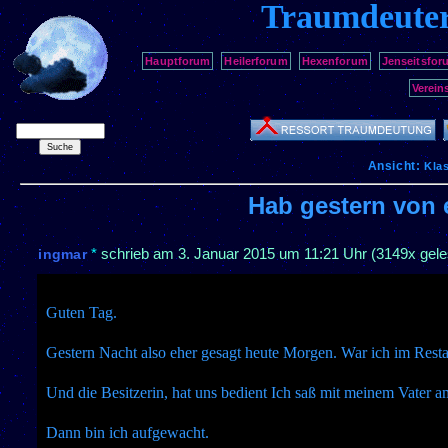
Traumdeute
Hauptforum
Heilerforum
Hexenforum
Jenseitsfor
Verein
Ansicht:
Kla
Hab gestern von 
*
schrieb am
3. Januar 2015 um 11:21 Uhr
(3149x gele
ingmar
Guten Tag.
Gestern Nacht also eher gesagt heute Morgen. War ich im Rest
Und die Besitzerin, hat uns bedient Ich saß mit meinem Vater a
Dann bin ich aufgewacht.