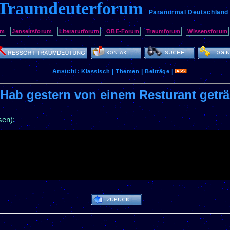
Traumdeuterforum
Paranormal Deutschland
um
Jenseitsforum
Literaturforum
OBE-Forum
Traumforum
Wissensforum
Ansicht:
|
|
|
Klassisch
Themen
Beiträge
 Hab gestern von einem Resturant getr
sen):