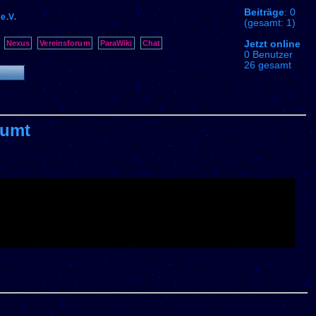
Beiträge
: 0
e.V.
(gesamt: 1)
Jetzt online
Nexus
Vereinsforum
ParaWiki
Chat
0 Benutzer
26 gesamt
äumt