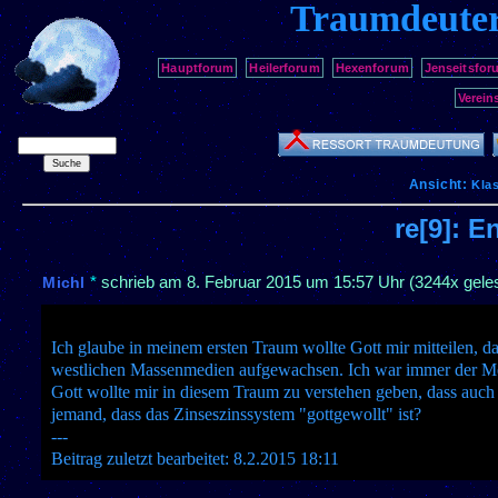
Traumdeute
Hauptforum
Heilerforum
Hexenforum
Jenseitsfor
Verein
Ansicht:
Kla
re[9]: 
*
schrieb am
8. Februar 2015 um 15:57 Uhr
(3244x gele
Michl
Ich glaube in meinem ersten Traum wollte Gott mir mitteilen, da
westlichen Massenmedien aufgewachsen. Ich war immer der Mei
Gott wollte mir in diesem Traum zu verstehen geben, dass auch d
jemand, dass das Zinseszinssystem "gottgewollt" ist?
---
Beitrag zuletzt bearbeitet: 8.2.2015 18:11