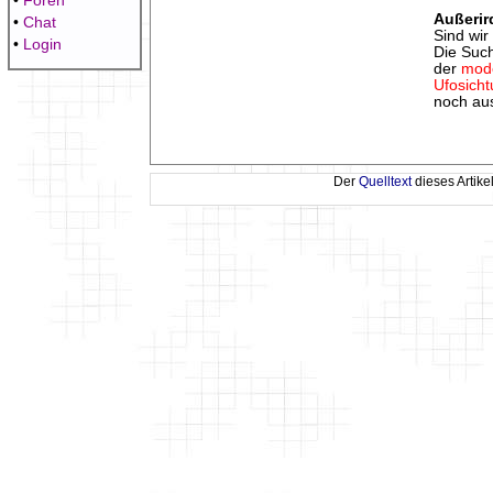
•
Foren
Außerir
•
Chat
Sind wir 
•
Login
Die Such
der
mod
Ufosich
noch au
Der
Quelltext
dieses Artike