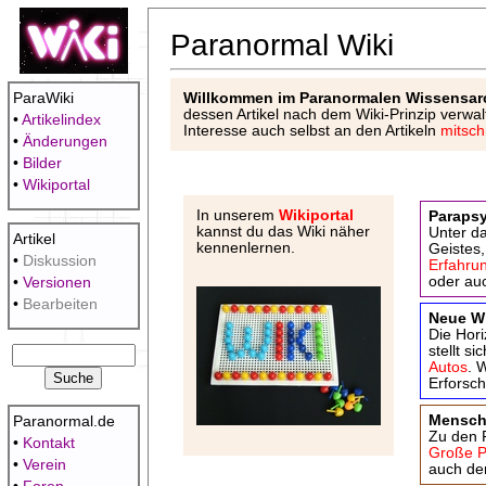
Paranormal Wiki
Willkommen im Paranormalen Wissensar
ParaWiki
dessen Artikel nach dem Wiki-Prinzip verwal
•
Artikelindex
Interesse auch selbst an den Artikeln
mitsch
•
Änderungen
•
Bilder
•
Wikiportal
In unserem
Wikiportal
Paraps
kannst du das Wiki näher
Unter d
Artikel
kennenlernen.
Geistes,
•
Diskussion
Erfahru
oder au
•
Versionen
•
Bearbeiten
Neue W
Die Hori
stellt s
Autos
. 
Erforsc
Mensch
Paranormal.de
Zu den 
•
Kontakt
Große P
•
Verein
auch de