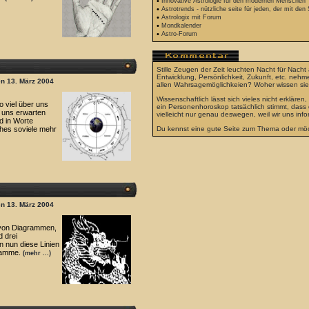
•
Innovative Astrologie für den modernen Menschen
•
Astrotrends - nützliche seite für jeden, der mit den 
•
Astrologix mit Forum
•
Mondkalender
•
Astro-Forum
Stille Zeugen der Zeit leuchten Nacht für Nach
Entwicklung, Persönlichkeit, Zukunft, etc. neh
en 13. März 2004
allen Wahrsagemöglichkeien? Woher wissen sie 
Wissenschaftlich lässt sich vieles nicht erklä
o viel über uns
ein Personenhoroskop tatsächlich stimmt, dass 
s uns erwarten
vielleicht nur genau deswegen, weil wir uns in
d in Worte
hes soviele mehr
Du kennst eine gute Seite zum Thema oder möc
en 13. März 2004
l von Diagrammen,
 drei
 nun diese Linien
gramme.
(mehr ...)