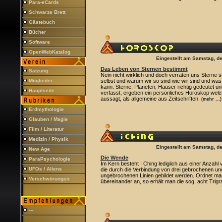
Para-eCards
Schwarze Brett
Gästebuch
Bücher
Software
OpenWebKatalog
Eingestellt am Samstag, d
Das Leben von Sternen bestimmt
Satzung
Nein nicht wirklich und doch verraten uns Sterne s
Mitglieder
selbst und warum wir so sind wie wir sind und wa
kann. Sterne, Planeten, Häuser richtig gedeutet un
Hauptseite
verfasst, ergeben ein persönliches Horoskop welc
aussagt, als allgemeine aus Zeitschriften.
(mehr ...)
Erdmythologie
Glauben / Magie
Film / Literatur
Medizin / Physik
Eingestellt am Samstag, d
New Age
Die Wende
ParaPsychologie
Im Kern besteht I Ching lediglich aus einer Anzah
UFOs / Aliens
die durch die Verbindung von drei gebrochenen und
ungebrochenen Linien gebildet werden. Ordnet man
Verschwörungen
übereinander an, so erhält man die sog. acht Tri
---