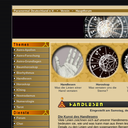
Paranormal Deutschland e.V. •
Verein
•
Hauptforum
Astro-Apollon
Astro-Forschung
Astro-Grundlagen
Baumhoroskop
Biorhythmus
Handlesen
Horoskop
Handlesen
Horoskop
Was die Linien einer
Was verraten uns die
IChing
Hand verraten
Sterne?
Nostradamus
Numerologie
Tarot
Eingestellt am Samstag, d
Die Kunst des Handlesens
Forum
Viele Linien zeichnen sich auf unserer Handinnen
bedeuten sie, wie und was kann man aus ihnen les
Chat
Details zu den Linien und den sogenannten Berge