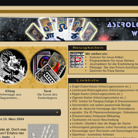
Wir stellen ein:
Autoren für neue Artikel
Programmierer für neue Demos
Journalisten für die Erarbeitung
Fleissige: Die das Forum durchsuc
Zeichner für Para Norma
•
Engel-Orakel-Karten (Infos/Legesysteme etc.)
•
Lenormand-Wahrsagekarten (Infos/Legesysteme et
IChing
Tarot
•
Kipper-Karten (Infos/Legesysteme etc.)
Vorhersage aus
Die Kunst des
•
Diagrammen,...
Kartenlegens
Zigeuner-Karten (Infos/Legesysteme etc.)
•
IPG: Institut für Parapsychologie & Grenzwissens
•
Astromedizin und andere paranormale Bezüge
•
alien.de: deutsche Homepage über Nostradamus
•
paradox: Die 45 Planetenverbindungen. Onlineber
•
(Paranormales) Antiquariat Bibliophag
en 13. März 2004
•
Tarotkarten mit kurzer Beschreibung
•
Lichtinfo: Überblick über die Magie der Sterne
•
Hervorragend gelungenes sofort Horoskop und alle
seite ab. Doch was
•
Numerologie nach Reichstein und Numerologie-Fo
en? Erfahre hier
•
OpenHora - kostenlose Software
n.
(mehr ...)