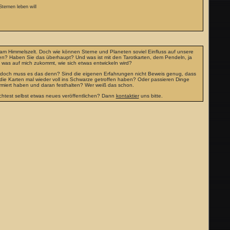
Sternen leben will
t am Himmelszelt. Doch wie können Sterne und Planeten soviel Einfluss auf unsere
men? Haben Sie das überhaupt? Und was ist mit den Tarotkarten, dem Pendeln, ja
was auf mich zukommt, wie sich etwas entwickeln wird?
ren, doch muss es das denn? Sind die eigenen Erfahrungen nicht Beweis genug, dass
die Karten mal wieder voll ins Schwarze getroffen haben? Oder passieren Dinge
formiert haben und daran festhalten? Wer weiß das schon.
htest selbst etwas neues veröffentlichen? Dann
kontaktier
uns bitte.