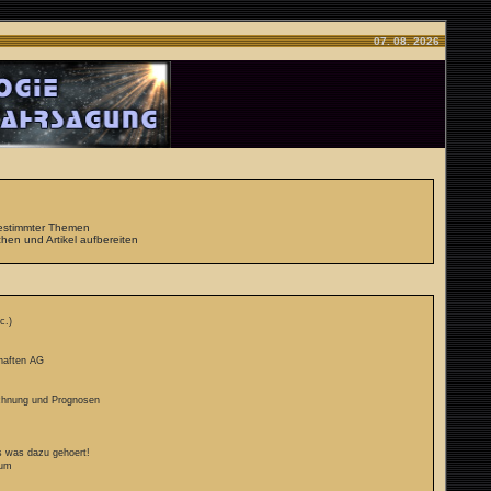
07. 08. 2026
 bestimmter Themen
hen und Artikel aufbereiten
c.)
chaften AG
echnung und Prognosen
s was dazu gehoert!
rum