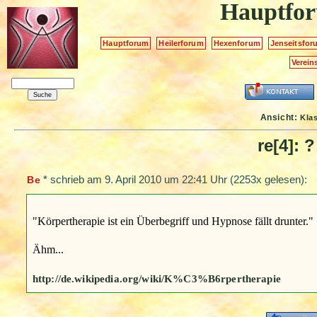
Hauptfo
Hauptforum
Heilerforum
Hexenforum
Jenseitsfor
Verein
Ansicht:
Kla
re[4]: 
*
schrieb am
9. April 2010 um 22:41 Uhr
(2253x gelesen):
Be
"Körpertherapie ist ein Überbegriff und Hypnose fällt drunter."
Ähm...
http://de.wikipedia.org/wiki/K%C3%B6rpertherapie