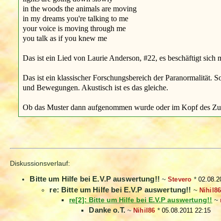
in the woods the animals are moving
in my dreams you're talking to me
your voice is moving through me
you talk as if you knew me
Das ist ein Lied von Laurie Anderson, #22, es beschäftigt sich
Das ist ein klassischer Forschungsbereich der Paranormalität. 
und Bewegungen. Akustisch ist es das gleiche.
Ob das Muster dann aufgenommen wurde oder im Kopf des Zuhör
Diskussionsverlauf:
Bitte um Hilfe bei E.V.P auswertung!!
~
Stevero
*
02.08.2
re: Bitte um Hilfe bei E.V.P auswertung!!
~
Nihil8
re[2]: Bitte um Hilfe bei E.V.P auswertung!!
~
Danke o.T.
~
Nihil86
*
05.08.2011 22:15