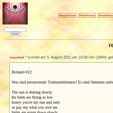
Hauptforum
Heilerforum
Hexenfor
r
*
schrieb am
5. August 2011 um 10:58 Uhr
(1840x gel
naurmel
Beispiel #22:
Was sind paranormale Tonbandstimmen? Es sind Stimmen unbekann
The sun is shining slowly
the birds are flying so low
honey you're my one and only
so pay my what you owe me
lights are going down slowly