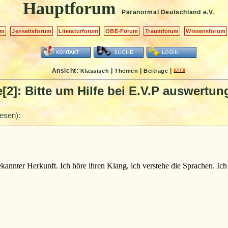
Hauptforum
Paranormal Deutschland
e.V.
um
Jenseitsforum
Literaturforum
OBE-Forum
Traumforum
Wissensforum
Ansicht:
|
|
|
Klassisch
Themen
Beiträge
e[2]: Bitte um Hilfe bei E.V.P auswertun
esen):
ter Herkunft. Ich höre ihren Klang, ich verstehe die Sprachen. Ich v