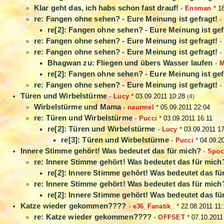
Klar geht das, ich habs schon fast drauf!
-
Ensman
*
1
re: Fangen ohne sehen? - Eure Meinung ist gefragt!
re[2]: Fangen ohne sehen? - Eure Meinung ist gef
re: Fangen ohne sehen? - Eure Meinung ist gefragt!
re: Fangen ohne sehen? - Eure Meinung ist gefragt!
Bhagwan zu: Fliegen und übers Wasser laufen
-
M
re[2]: Fangen ohne sehen? - Eure Meinung ist gef
re: Fangen ohne sehen? - Eure Meinung ist gefragt!
Türen und Wirbelstürme
-
Lucy
*
03.09.2011 10:28
(4)
Wirbelstürme und Mama
-
naurmel
*
05.09.2011 22:04
re: Türen und Wirbelstürme
-
Pucci
*
03.09.2011 16:11
re[2]: Türen und Wirbelstürme
-
Lucy
*
03.09.2011 17
re[3]: Türen und Wirbelstürme
-
Pucci
*
04.09.2
Innere Stimme gehört! Was bedeutet das für mich?
-
Spoc
re: Innere Stimme gehört! Was bedeutet das für mich
re[2]: Innere Stimme gehört! Was bedeutet das fü
re: Innere Stimme gehört! Was bedeutet das für mich
re[2]: Innere Stimme gehört! Was bedeutet das fü
Katze wieder gekommen????
-
e36_Fanatik_
*
22.08.2011 11:
re: Katze wieder gekommen????
-
OFFSET
*
07.10.2011