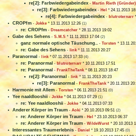
re[2]: Farbwiedergabeindex
-
Martin Rieth (Gründer)
re[3]: Farbwiedergabeindex
-
Hel
*
24.11.2013 18
re[4]: Farbwiedergabeindex
-
blutroternarr
CROPfm
-
Jokke
*
13.11.2013 12:26
(1)
re: CROPfm
-
Dreamcatcher
*
28.11.2013 19:02
Gabe des Sehens
-
S.M.S
*
11.11.2013 17:04
(2)
ganz normale optische Täuschung..
-
Torsten
*
13.11.20
re: Gabe des Sehens
-
link
*
11.11.2013 20:27
Paranormal
-
link
*
07.11.2013 17:33
(4)
re: Paranormal
-
blutroternarr
*
10.11.2013 17:51
re: Paranormal
-
FrankTheTank
*
08.11.2013 18:47
re[2]: Paranormal
-
link
*
11.11.2013 20:23
re[3]: Paranormal
-
FrankTheTank
*
20.11.2013 20
Harmonie mit Allem
-
Torsten
*
06.11.2013 21:51
(0)
Yee naaldlooshii
-
Jokke
*
04.11.2013 07:29
(1)
re: Yee naaldlooshii
-
Jokke
*
04.11.2013 07:33
Anderer Körper im Traum
-
Aoki
*
20.10.2013 09:51
(2)
re: Anderer Körper im Traum
-
Hel
*
23.10.2013 06:37
re: Anderer Körper im Traum
-
WildeWurst
*
20.10.2013 1
Interessantes Traumerlebnis
-
Daniel
*
19.10.2013 17:45
(0)