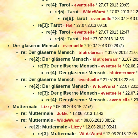
re[4]: Tarot
-
eventuelle
*
27.07.2013 20:05
re[5]: Tarot
-
WildeWurst
*
27.07.2013 22:
re[6]: Tarot
-
eventuelle
*
28.07.2013 
re[3]: Tarot
-
Hel
*
27.07.2013 09:18
re[4]: Tarot
-
eventuelle
*
27.07.2013 12:47
re[5]: Tarot
-
Hel
*
27.07.2013 14:56
Der gläserne Mensch
-
eventuelle
*
19.07.2013 00:28
(8)
re: Der gläserne Mensch
-
blutroternarr
*
31.07.2013 21:0
re[2]: Der gläserne Mensch
-
blutroternarr
*
31.07.20
re[3]: Der gläserne Mensch
-
eventuelle
*
02.08.
re[4]: Der gläserne Mensch
-
blutroternarr
re: Der gläserne Mensch
-
eventuelle
*
21.07.2013 22:56
re[2]: Der gläserne Mensch
-
WildeWurst
*
22.07.201
re[3]: Der gläserne Mensch
-
eventuelle
*
22.07.
re[4]: Der gläserne Mensch
-
eventuelle
*
23
Muttermale
-
Lizzy
*
06.06.2013 15:27
(5)
re: Muttermale
-
Jokke
*
12.06.2013 13:43
re: Muttermale
-
WildeWurst
*
09.06.2013 08:52
re[2]: Muttermale
-
Lizzy
*
12.06.2013 05:41
re[3]: Muttermale
-
WildeWurst
*
12.06.2013 12:05