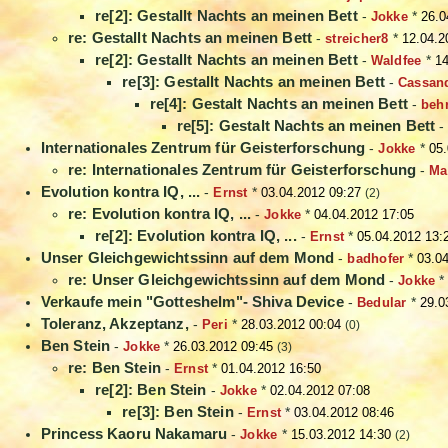
re[2]: Gestallt Nachts an meinen Bett
-
Jokke
*
26.0
re: Gestallt Nachts an meinen Bett
-
streicher8
*
12.04.2
re[2]: Gestallt Nachts an meinen Bett
-
Waldfee
*
14
re[3]: Gestallt Nachts an meinen Bett
-
Cassan
re[4]: Gestalt Nachts an meinen Bett
-
beh
re[5]: Gestalt Nachts an meinen Bett
Internationales Zentrum für Geisterforschung
-
Jokke
*
05.
re: Internationales Zentrum für Geisterforschung
-
Ma
Evolution kontra IQ, ...
-
Ernst
*
03.04.2012 09:27
(2)
re: Evolution kontra IQ, ...
-
Jokke
*
04.04.2012 17:05
re[2]: Evolution kontra IQ, ...
-
Ernst
*
05.04.2012 13:
Unser Gleichgewichtssinn auf dem Mond
-
badhofer
*
03.0
re: Unser Gleichgewichtssinn auf dem Mond
-
Jokke
Verkaufe mein "Gotteshelm"- Shiva Device
-
Bedular
*
29.0
Toleranz, Akzeptanz,
-
Peri
*
28.03.2012 00:04
(0)
Ben Stein
-
Jokke
*
26.03.2012 09:45
(3)
re: Ben Stein
-
Ernst
*
01.04.2012 16:50
re[2]: Ben Stein
-
Jokke
*
02.04.2012 07:08
re[3]: Ben Stein
-
Ernst
*
03.04.2012 08:46
Princess Kaoru Nakamaru
-
Jokke
*
15.03.2012 14:30
(2)