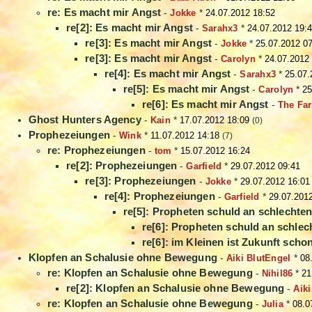
re: Es macht mir Angst
-
Jokke
*
24.07.2012 18:52
re[2]: Es macht mir Angst
-
Sarahx3
*
24.07.2012 19:
re[3]: Es macht mir Angst
-
Jokke
*
25.07.2012 0
re[3]: Es macht mir Angst
-
Carolyn
*
24.07.2012
re[4]: Es macht mir Angst
-
Sarahx3
*
25.07.
re[5]: Es macht mir Angst
-
Carolyn
*
25
re[6]: Es macht mir Angst
-
The Fa
Ghost Hunters Agency
-
Kain
*
17.07.2012 18:09
(0)
Prophezeiungen
-
Wink
*
11.07.2012 14:18
(7)
re: Prophezeiungen
-
tom
*
15.07.2012 16:24
re[2]: Prophezeiungen
-
Garfield
*
29.07.2012 09:41
re[3]: Prophezeiungen
-
Jokke
*
29.07.2012 16:01
re[4]: Prophezeiungen
-
Garfield
*
29.07.201
re[5]: Propheten schuld an schlechte
re[6]: Propheten schuld an schlec
re[6]: im Kleinen ist Zukunft sc
Klopfen an Schalusie ohne Bewegung
-
Aiki BlutEngel
*
08
re: Klopfen an Schalusie ohne Bewegung
-
Nihil86
*
21
re[2]: Klopfen an Schalusie ohne Bewegung
-
Aiki
re: Klopfen an Schalusie ohne Bewegung
-
Julia
*
08.0