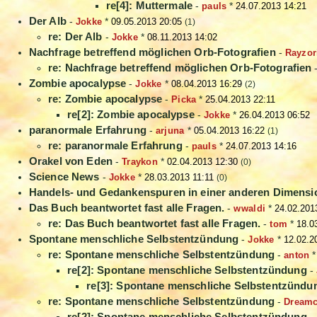
re[4]: Muttermale
-
pauls
*
24.07.2013 14:21
Der Alb
-
Jokke
*
09.05.2013 20:05
(1)
re: Der Alb
-
Jokke
*
08.11.2013 14:02
Nachfrage betreffend möglichen Orb-Fotografien
-
Rayzor
re: Nachfrage betreffend möglichen Orb-Fotografien
Zombie apocalypse
-
Jokke
*
08.04.2013 16:29
(2)
re: Zombie apocalypse
-
Picka
*
25.04.2013 22:11
re[2]: Zombie apocalypse
-
Jokke
*
26.04.2013 06:52
paranormale Erfahrung
-
arjuna
*
05.04.2013 16:22
(1)
re: paranormale Erfahrung
-
pauls
*
24.07.2013 14:16
Orakel von Eden
-
Traykon
*
02.04.2013 12:30
(0)
Science News
-
Jokke
*
28.03.2013 11:11
(0)
Handels- und Gedankenspuren in einer anderen Dimensi
Das Buch beantwortet fast alle Fragen.
-
wwaldi
*
24.02.201
re: Das Buch beantwortet fast alle Fragen.
-
tom
*
18.0
Spontane menschliche Selbstentzündung
-
Jokke
*
12.02.2
re: Spontane menschliche Selbstentzündung
-
anton
re[2]: Spontane menschliche Selbstentzündung
-
re[3]: Spontane menschliche Selbstentzündu
re: Spontane menschliche Selbstentzündung
-
Dreamc
re[2]: Spontane menschliche Selbstentzündung