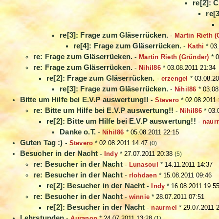
re[2]: 
re[
re[3]: Frage zum Gläserrücken.
-
Martin Rieth 
re[4]: Frage zum Gläserrücken.
-
Kathi
*
03
re: Frage zum Gläserrücken.
-
Martin Rieth (Gründer)
*
0
re: Frage zum Gläserrücken.
-
Nihil86
*
03.08.2011 21:34
re[2]: Frage zum Gläserrücken.
-
erzengel
*
03.08.20
re[3]: Frage zum Gläserrücken.
-
Nihil86
*
03.08
Bitte um Hilfe bei E.V.P auswertung!!
-
Stevero
*
02.08.2011 
re: Bitte um Hilfe bei E.V.P auswertung!!
-
Nihil86
*
03.
re[2]: Bitte um Hilfe bei E.V.P auswertung!!
-
naur
Danke o.T.
-
Nihil86
*
05.08.2011 22:15
Guten Tag :)
-
Stevero
*
02.08.2011 14:47
(0)
Besucher in der Nacht
-
Indy
*
27.07.2011 20:38
(5)
re: Besucher in der Nacht
-
Lunasoul
*
14.11.2011 14:37
re: Besucher in der Nacht
-
rlohdaen
*
15.08.2011 09:46
re[2]: Besucher in der Nacht
-
Indy
*
16.08.2011 19:5
re: Besucher in der Nacht
-
winnie
*
28.07.2011 07:51
re[2]: Besucher in der Nacht
-
naurmel
*
29.07.2011 
Lehrstunden
-
Auranon
*
24.07.2011 13:28
(1)