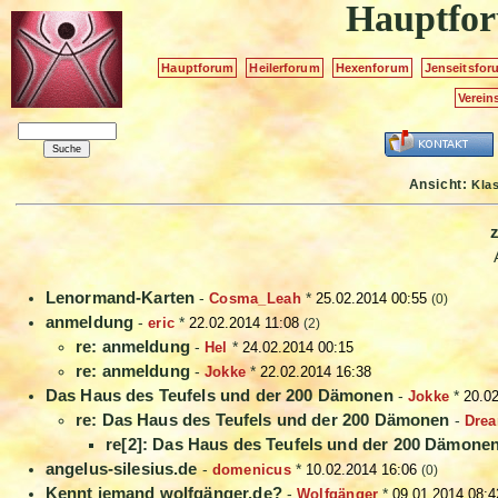
Hauptfo
Hauptforum
Heilerforum
Hexenforum
Jenseitsfor
Verein
Ansicht:
Kla
Lenormand-Karten
-
Cosma_Leah
*
25.02.2014 00:55
(0)
anmeldung
-
eric
*
22.02.2014 11:08
(2)
re: anmeldung
-
Hel
*
24.02.2014 00:15
re: anmeldung
-
Jokke
*
22.02.2014 16:38
Das Haus des Teufels und der 200 Dämonen
-
Jokke
*
20.0
re: Das Haus des Teufels und der 200 Dämonen
-
Drea
re[2]: Das Haus des Teufels und der 200 Dämone
angelus-silesius.de
-
domenicus
*
10.02.2014 16:06
(0)
Kennt jemand wolfgänger.de?
-
Wolfgänger
*
09.01.2014 08:4