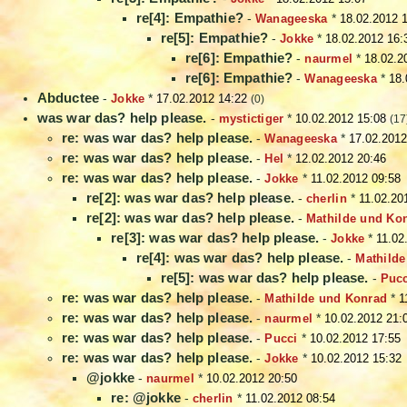
re[4]: Empathie?
-
Wanageeska
*
18.02.2012 
re[5]: Empathie?
-
Jokke
*
18.02.2012 16:
re[6]: Empathie?
-
naurmel
*
18.02.2
re[6]: Empathie?
-
Wanageeska
*
18.
Abductee
-
Jokke
*
17.02.2012 14:22
(0)
was war das? help please.
-
mystictiger
*
10.02.2012 15:08
(17
re: was war das? help please.
-
Wanageeska
*
17.02.2012
re: was war das? help please.
-
Hel
*
12.02.2012 20:46
re: was war das? help please.
-
Jokke
*
11.02.2012 09:58
re[2]: was war das? help please.
-
cherlin
*
11.02.20
re[2]: was war das? help please.
-
Mathilde und Ko
re[3]: was war das? help please.
-
Jokke
*
11.02
re[4]: was war das? help please.
-
Mathild
re[5]: was war das? help please.
-
Pucc
re: was war das? help please.
-
Mathilde und Konrad
*
1
re: was war das? help please.
-
naurmel
*
10.02.2012 21:
re: was war das? help please.
-
Pucci
*
10.02.2012 17:55
re: was war das? help please.
-
Jokke
*
10.02.2012 15:32
@jokke
-
naurmel
*
10.02.2012 20:50
re: @jokke
-
cherlin
*
11.02.2012 08:54