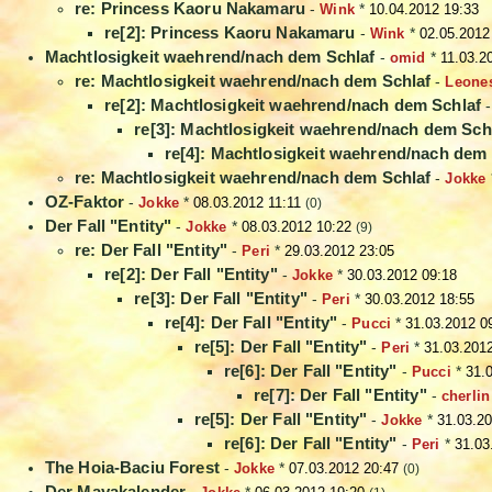
re: Princess Kaoru Nakamaru
-
Wink
*
10.04.2012 19:33
re[2]: Princess Kaoru Nakamaru
-
Wink
*
02.05.2012
Machtlosigkeit waehrend/nach dem Schlaf
-
omid
*
11.03.2
re: Machtlosigkeit waehrend/nach dem Schlaf
-
Leone
re[2]: Machtlosigkeit waehrend/nach dem Schlaf
re[3]: Machtlosigkeit waehrend/nach dem Sch
re[4]: Machtlosigkeit waehrend/nach dem 
re: Machtlosigkeit waehrend/nach dem Schlaf
-
Jokke
OZ-Faktor
-
Jokke
*
08.03.2012 11:11
(0)
Der Fall "Entity"
-
Jokke
*
08.03.2012 10:22
(9)
re: Der Fall "Entity"
-
Peri
*
29.03.2012 23:05
re[2]: Der Fall "Entity"
-
Jokke
*
30.03.2012 09:18
re[3]: Der Fall "Entity"
-
Peri
*
30.03.2012 18:55
re[4]: Der Fall "Entity"
-
Pucci
*
31.03.2012 0
re[5]: Der Fall "Entity"
-
Peri
*
31.03.201
re[6]: Der Fall "Entity"
-
Pucci
*
31.
re[7]: Der Fall "Entity"
-
cherlin
re[5]: Der Fall "Entity"
-
Jokke
*
31.03.20
re[6]: Der Fall "Entity"
-
Peri
*
31.03
The Hoia-Baciu Forest
-
Jokke
*
07.03.2012 20:47
(0)
Der Mayakalender