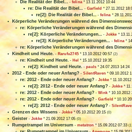
Die Realität der Bibel...
-
felina
*
13.11.2012 10:44
re: Die Realität der Bibel...
-
Garfield
*
27.11.2012 18:
re[2]: Die Realität der Bibel...
-
felina
*
28.11.201
Körperliche Veränderungen während des Dimensionswe
re: Körperliche Veränderungen während des Dimens
re[2]: Körperliche Veränderungen...
-
Jokke
*
13.11.
re[3]: Körperliche Veränderungen...
-
felina
*
14
re: Körperliche Veränderungen während des Dimens
Kindheit und Heute.
-
Rarufu2745
*
13.10.2012 00:57
(2)
re: Kindheit und Heute.
-
Hel
*
15.10.2012 19:35
re[2]: Kindheit und Heute.
-
pauls
*
24.07.2013 14:24
2012 - Ende oder neuer Anfang?
-
SilentRaven
*
09.10.2012 1
re: 2012 - Ende oder neuer Anfang?
-
Jokke
*
11.10.2012
re[2]: 2012 - Ende oder neuer Anfang?
-
Jokke
*
11.
re: 2012 - Ende oder neuer Anfang?
-
Wink
*
10.10.2012 
re: 2012 - Ende oder neuer Anfang?
-
Garfield
*
10.10.20
re[2]: 2012 - Ende oder neuer Anfang?
-
SilentRav
Grenzen des Wissens
-
Jokke
*
05.10.2012 20:15
(0)
Geister
-
Jokke
*
21.09.2012 17:05
(0)
Rumgetrampel im Universum
-
metatron
*
15.09.2012 07:33
(1
re: Rumgetrampel im Universum
-
Anemone
*
15.09.201