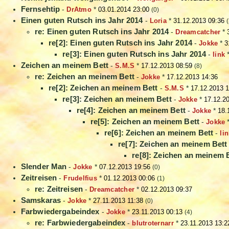
Fernsehtip
-
DrAtmo
*
03.01.2014 23:00
(0)
Einen guten Rutsch ins Jahr 2014
-
Loria
*
31.12.2013 09:36
(
re: Einen guten Rutsch ins Jahr 2014
-
Dreamcatcher
*
re[2]: Einen guten Rutsch ins Jahr 2014
-
Jokke
*
3
re[3]: Einen guten Rutsch ins Jahr 2014
-
link
Zeichen an meinem Bett
-
S.M.S
*
17.12.2013 08:59
(8)
re: Zeichen an meinem Bett
-
Jokke
*
17.12.2013 14:36
re[2]: Zeichen an meinem Bett
-
S.M.S
*
17.12.2013 1
re[3]: Zeichen an meinem Bett
-
Jokke
*
17.12.2
re[4]: Zeichen an meinem Bett
-
Jokke
*
18.
re[5]: Zeichen an meinem Bett
-
Jokke
re[6]: Zeichen an meinem Bett
-
li
re[7]: Zeichen an meinem Bett
re[8]: Zeichen an meinem 
Slender Man
-
Jokke
*
07.12.2013 19:56
(0)
Zeitreisen
-
Frudelfius
*
01.12.2013 00:06
(1)
re: Zeitreisen
-
Dreamcatcher
*
02.12.2013 09:37
Samskaras
-
Jokke
*
27.11.2013 11:38
(0)
Farbwiedergabeindex
-
Jokke
*
23.11.2013 00:13
(4)
re: Farbwiedergabeindex
-
blutroternarr
*
23.11.2013 13:2