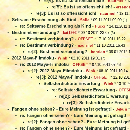
re[4]: Es ist so offensichtlich!
-
naurmel
*
1
re[5]: Es ist so offensichtlich!
-
erzenge
re[3]: Es ist so offensichtlich!
-
naurmel
*
12.11.
Seltsame Erscheinung als Kind
-
Salla
*
09.11.2011 09:09
(1)
re: Seltsame Erscheinung als Kind
-
Pucci
*
14.11.2011 
Bestimmt verbindung?
-
kat1992
*
09.10.2011 23:07
(3)
re: Bestimmt verbindung?
-
OFFSET
*
17.10.2011 16:22
re: Bestimmt verbindung?
-
naurmel
*
11.10.2011 16:43
re[2]: Bestimmt verbindung?
-
behrian
*
06.01.2012 
2012 Maya-Filmdoku
-
Wink
*
02.10.2011 19:01
(7)
re: 2012 Maya-Filmdoku
-
OFFSET
*
07.10.2011 07:48
re[2]: 2012 Maya-Filmdoku
-
Wink
*
08.10.2011 10:14
re[3]: 2012 Maya-Filmdoku
-
OFFSET
*
12.10.201
Selbsterdichtete Erwartung
-
Wink
*
13.10.2
re: Selbsterdichtete Erwartung
-
OFFS
re[2]: Selbsterdichtete Erwartung
re[3]: Selbsterdichtete Erwart
Fangen ohne sehen? - Eure Meinung ist gefragt!
-
Dekun
re: Fangen ohne sehen? - Eure Meinung ist gefragt!
re[2]: Fangen ohne sehen? - Eure Meinung ist gef
re: Fangen ohne sehen? - Eure Meinung ist gefragt!