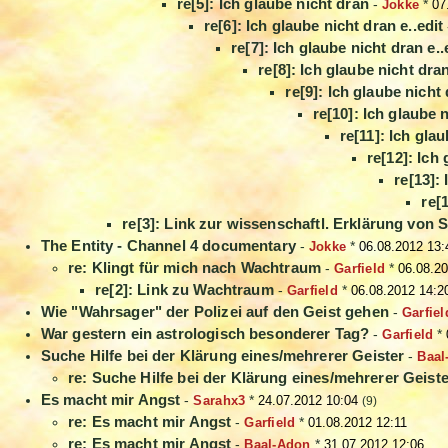
re[5]: Ich glaube nicht dran
-
Jokke
*
07
re[6]: Ich glaube nicht dran e..edit
re[7]: Ich glaube nicht dran e..
re[8]: Ich glaube nicht dran
re[9]: Ich glaube nicht 
re[10]: Ich glaube n
re[11]: Ich glau
re[12]: Ich 
re[13]: 
re[
re[3]: Link zur wissenschaftl. Erklärung von 
The Entity - Channel 4 documentary
-
Jokke
*
06.08.2012 13:
re: Klingt für mich nach Wachtraum
-
Garfield
*
06.08.2
re[2]: Link zu Wachtraum
-
Garfield
*
06.08.2012 14:2
Wie "Wahrsager" der Polizei auf den Geist gehen
-
Garfiel
War gestern ein astrologisch besonderer Tag?
-
Garfield
*
Suche Hilfe bei der Klärung eines/mehrerer Geister
-
Baal
re: Suche Hilfe bei der Klärung eines/mehrerer Geiste
Es macht mir Angst
-
Sarahx3
*
24.07.2012 10:04
(9)
re: Es macht mir Angst
-
Garfield
*
01.08.2012 12:11
re: Es macht mir Angst
-
Baal-Adon
*
31.07.2012 12:06