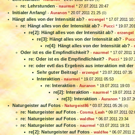
re: Lehrstunden
-
naurmel
*
27.07.2011 20:47
Initialer Anfang!
-
Auranon
*
20.07.2011 21:25
(0)
Hängt alles von der Intensität ab?
-
erzengel
*
17.07.2011 10:
re: Hängt alles von der Intensität ab?
-
Pucci
*
19.07.20
re[2]: Hängt alles von der Intensität ab?
-
erzengel
re[3]: Hängt alles von der Intensität ab?
-
Pucc
re[4]: Hängt alles von der Intensität ab?
-
Oder ist es die Empfindlichkeit?
-
naurmel
*
17.07.2011 
re: Oder ist es die Empfindlichkeit?
-
Pucci
*
19.07.
re: oder evtl das Ergebnis aus interaktion mit de
Sehr guter Beitrag!
-
erzengel
*
23.07.2011 07:35
Interaktion
-
naurmel
*
19.07.2011 05:53
re: Interaktion
-
Auranon
*
19.07.2011 19:03
re[2]: Interaktion
-
naurmel
*
19.07.2011 
re[3]: Interaktion
-
Auranon
*
19.07.2
Naturgeister auf Fotos
-
Naturgeist86
*
03.07.2011 05:26
(4)
re: Naturgeister auf Fotos
-
Cosma_Leah
*
09.07.2011 02:
re: Naturgeister auf Fotos
-
waldfee
*
06.07.2011 23:34
re: Naturgeister auf Fotos
-
naurmel
*
03.07.2011 19:31
re[2]: Naturgeister auf Fotos
-
waldfee
*
06.07.2011 2