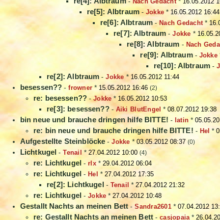
re[4]: Albtraum
-
Nach Gedacht
*
16.05.2012 1
re[5]: Albtraum
-
Jokke
*
16.05.2012 16:44
re[6]: Albtraum
-
Nach Gedacht
*
16.
re[7]: Albtraum
-
Jokke
*
16.05.2
re[8]: Albtraum
-
Nach Geda
re[9]: Albtraum
-
Jokke
re[10]: Albtraum
-
re[2]: Albtraum
-
Jokke
*
16.05.2012 11:44
besessen??
-
frowner
*
15.05.2012 16:46
(2)
re: besessen??
-
Jokke
*
16.05.2012 10:53
re[3]: besessen??
-
Aiki BlutEngel
*
08.07.2012 19:38
bin neue und brauche dringen hilfe BITTE!
-
latin
*
05.05.20
re: bin neue und brauche dringen hilfe BITTE!
-
Hel
*
0
Aufgestellte Steinblöcke
-
Jokke
*
03.05.2012 08:37
(0)
Lichtkugel
-
Tenail
*
27.04.2012 10:00
(4)
re: Lichtkugel
-
rlx
*
29.04.2012 06:04
re: Lichtkugel
-
Hel
*
27.04.2012 17:35
re[2]: Lichtkugel
-
Tenail
*
27.04.2012 21:32
re: Lichtkugel
-
Jokke
*
27.04.2012 10:48
Gestallt Nachts an meinen Bett
-
Sandra2601
*
07.04.2012 13
re: Gestallt Nachts an meinen Bett
-
casjopaia
*
26.04.2