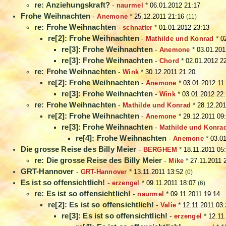
re: Anziehungskraft?
-
naurmel
*
06.01.2012 21:17
Frohe Weihnachten
-
Anemone
*
25.12.2011 21:16
(11)
re: Frohe Weihnachten
-
schnatter
*
01.01.2012 23:13
re[2]: Frohe Weihnachten
-
Mathilde und Konrad
*
0
re[3]: Frohe Weihnachten
-
Anemone
*
03.01.201
re[3]: Frohe Weihnachten
-
Chord
*
02.01.2012 2
re: Frohe Weihnachten
-
Wink
*
30.12.2011 21:20
re[2]: Frohe Weihnachten
-
Anemone
*
03.01.2012 11
re[3]: Frohe Weihnachten
-
Wink
*
03.01.2012 22
re: Frohe Weihnachten
-
Mathilde und Konrad
*
28.12.201
re[2]: Frohe Weihnachten
-
Anemone
*
29.12.2011 09
re[3]: Frohe Weihnachten
-
Mathilde und Konra
re[4]: Frohe Weihnachten
-
Anemone
*
03.01
Die grosse Reise des Billy Meier
-
BERGHEM
*
18.11.2011 05
re: Die grosse Reise des Billy Meier
-
Mike
*
27.11.2011 
GRT-Hannover
-
GRT-Hannover
*
13.11.2011 13:52
(0)
Es ist so offensichtlich!
-
erzengel
*
09.11.2011 18:07
(6)
re: Es ist so offensichtlich!
-
naurmel
*
09.11.2011 19:14
re[2]: Es ist so offensichtlich!
-
Valie
*
12.11.2011 03:
re[3]: Es ist so offensichtlich!
-
erzengel
*
12.11