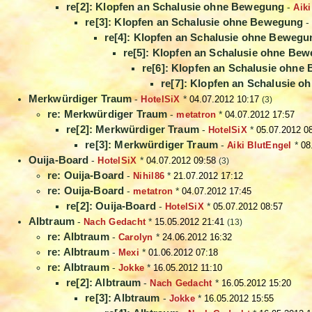
re[2]: Klopfen an Schalusie ohne Bewegung
-
Aiki
re[3]: Klopfen an Schalusie ohne Bewegung
re[4]: Klopfen an Schalusie ohne Bewegu
re[5]: Klopfen an Schalusie ohne Be
re[6]: Klopfen an Schalusie ohn
re[7]: Klopfen an Schalusie 
Merkwürdiger Traum
-
HotelSiX
*
04.07.2012 10:17
(3)
re: Merkwürdiger Traum
-
metatron
*
04.07.2012 17:57
re[2]: Merkwürdiger Traum
-
HotelSiX
*
05.07.2012 0
re[3]: Merkwürdiger Traum
-
Aiki BlutEngel
*
08
Ouija-Board
-
HotelSiX
*
04.07.2012 09:58
(3)
re: Ouija-Board
-
Nihil86
*
21.07.2012 17:12
re: Ouija-Board
-
metatron
*
04.07.2012 17:45
re[2]: Ouija-Board
-
HotelSiX
*
05.07.2012 08:57
Albtraum
-
Nach Gedacht
*
15.05.2012 21:41
(13)
re: Albtraum
-
Carolyn
*
24.06.2012 16:32
re: Albtraum
-
Mexi
*
01.06.2012 07:18
re: Albtraum
-
Jokke
*
16.05.2012 11:10
re[2]: Albtraum
-
Nach Gedacht
*
16.05.2012 15:20
re[3]: Albtraum
-
Jokke
*
16.05.2012 15:55