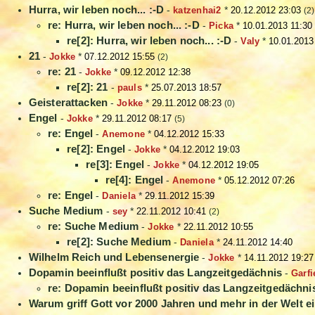
Hurra, wir leben noch... :-D
-
katzenhai2
*
20.12.2012 23:03
(2)
re: Hurra, wir leben noch... :-D
-
Picka
*
10.01.2013 11:30
re[2]: Hurra, wir leben noch... :-D
-
Valy
*
10.01.2013
21
-
Jokke
*
07.12.2012 15:55
(2)
re: 21
-
Jokke
*
09.12.2012 12:38
re[2]: 21
-
pauls
*
25.07.2013 18:57
Geisterattacken
-
Jokke
*
29.11.2012 08:23
(0)
Engel
-
Jokke
*
29.11.2012 08:17
(5)
re: Engel
-
Anemone
*
04.12.2012 15:33
re[2]: Engel
-
Jokke
*
04.12.2012 19:03
re[3]: Engel
-
Jokke
*
04.12.2012 19:05
re[4]: Engel
-
Anemone
*
05.12.2012 07:26
re: Engel
-
Daniela
*
29.11.2012 15:39
Suche Medium
-
sey
*
22.11.2012 10:41
(2)
re: Suche Medium
-
Jokke
*
22.11.2012 10:55
re[2]: Suche Medium
-
Daniela
*
24.11.2012 14:40
Wilhelm Reich und Lebensenergie
-
Jokke
*
14.11.2012 19:27
Dopamin beeinflußt positiv das Langzeitgedächnis
-
Garfi
re: Dopamin beeinflußt positiv das Langzeitgedächni
Warum griff Gott vor 2000 Jahren und mehr in der Welt e