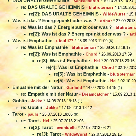
DAS URALTE GEHEIMNIS
-
Xancadadron
*
10.10.2013 14:37
re: DAS URALTE GEHEIMNIS
-
blutroternarr
*
14.10.201
re[2]: DAS URALTE GEHEIMNIS
-
WildeWurst
*
15.
Was ist das ? Energiepunkt oder was ?
-
arthur
*
27.09.2013
re: Was ist das ? Energiepunkt oder was ?
-
blutrotern
re[2]: Was ist das ? Energiepunkt oder was ?
-
art
Was ist Emphathie
-
ufoulli77
*
25.09.2013 11:09
(6)
re: Was ist Emphathie
-
blutroternarr
*
25.09.2013 19:17
re[2]: Was ist Emphathie
-
Chord
*
26.09.2013 17:59
re[3]: Was ist Emphathie
-
Hel
*
30.09.2013 23:16
re[4]: Was ist Emphathie
-
Chord
*
02.10.201
re[5]: Was ist Emphathie
-
blutroternarr
re[5]: Was ist Emphathie
-
Hel
*
02.10.20
Empathie mit der Natur
-
Garfield
*
14.09.2013 18:15
(1)
re: Empathie mit der Natur
-
Dreamcatcher
*
15.09.2013 1
Goblin
-
Jokke
*
14.08.2013 19:13
(1)
re: Goblin
-
Jokke
*
17.08.2013 18:12
Tarot
-
pauls
*
25.07.2013 19:05
(9)
re: Tarot
-
Hel
*
25.07.2013 21:06
re[2]: Tarot
-
eventuelle
*
27.07.2013 08:21
re[3]: Tarot
-
WildeWurst
*
27.07.2013 19:16