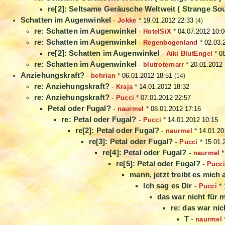
re[2]: Seltsame Geräusche Weltweit ( Strange So
Schatten im Augenwinkel
-
Jokke
*
19.01.2012 22:33
(4)
re: Schatten im Augenwinkel
-
HotelSiX
*
04.07.2012 10:0
re: Schatten im Augenwinkel
-
Regenbogenland
*
02.03.
re[2]: Schatten im Augenwinkel
-
Aiki BlutEngel
*
0
re: Schatten im Augenwinkel
-
blutroternarr
*
20.01.2012
Anziehungskraft?
-
behrian
*
06.01.2012 18:51
(14)
re: Anziehungskraft?
-
Kraja
*
14.01.2012 18:32
re: Anziehungskraft?
-
Pucci
*
07.01.2012 22:57
Petal oder Fugal?
-
naurmel
*
08.01.2012 17:16
re: Petal oder Fugal?
-
Pucci
*
14.01.2012 10:15
re[2]: Petal oder Fugal?
-
naurmel
*
14.01.20
re[3]: Petal oder Fugal?
-
Pucci
*
15.01.
re[4]: Petal oder Fugal?
-
naurmel
re[5]: Petal oder Fugal?
-
Pucci
mann, jetzt treibt es mich
Ich sag es Dir
-
Pucci
*
das war nicht für 
re: das war nic
T
-
naurmel