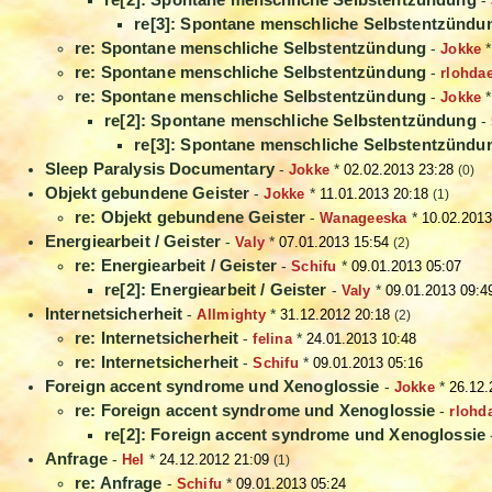
-
re[3]: Spontane menschliche Selbstentzündu
re: Spontane menschliche Selbstentzündung
-
Jokke
re: Spontane menschliche Selbstentzündung
-
rlohda
re: Spontane menschliche Selbstentzündung
-
Jokke
re[2]: Spontane menschliche Selbstentzündung
-
re[3]: Spontane menschliche Selbstentzündu
Sleep Paralysis Documentary
-
Jokke
*
02.02.2013 23:28
(0)
Objekt gebundene Geister
-
Jokke
*
11.01.2013 20:18
(1)
re: Objekt gebundene Geister
-
Wanageeska
*
10.02.2013
Energiearbeit / Geister
-
Valy
*
07.01.2013 15:54
(2)
re: Energiearbeit / Geister
-
Schifu
*
09.01.2013 05:07
re[2]: Energiearbeit / Geister
-
Valy
*
09.01.2013 09:4
Internetsicherheit
-
Allmighty
*
31.12.2012 20:18
(2)
re: Internetsicherheit
-
felina
*
24.01.2013 10:48
re: Internetsicherheit
-
Schifu
*
09.01.2013 05:16
Foreign accent syndrome und Xenoglossie
-
Jokke
*
26.12.
re: Foreign accent syndrome und Xenoglossie
-
rlohd
re[2]: Foreign accent syndrome und Xenoglossie
Anfrage
-
Hel
*
24.12.2012 21:09
(1)
re: Anfrage
-
Schifu
*
09.01.2013 05:24