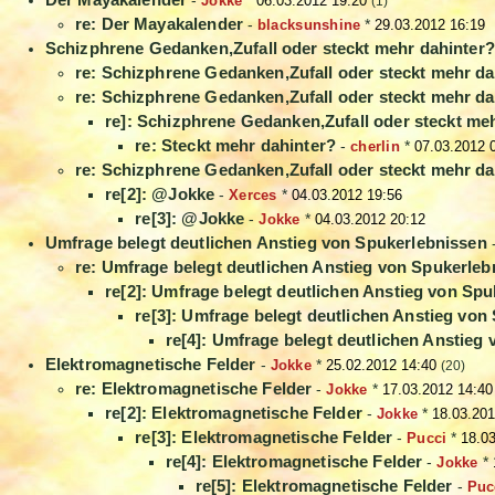
-
Jokke
*
06.03.2012 19:20
(1)
re: Der Mayakalender
-
blacksunshine
*
29.03.2012 16:19
Schizphrene Gedanken,Zufall oder steckt mehr dahinter?
re: Schizphrene Gedanken,Zufall oder steckt mehr da
re: Schizphrene Gedanken,Zufall oder steckt mehr da
re]: Schizphrene Gedanken,Zufall oder steckt me
re: Steckt mehr dahinter?
-
cherlin
*
07.03.2012 
re: Schizphrene Gedanken,Zufall oder steckt mehr da
re[2]: @Jokke
-
Xerces
*
04.03.2012 19:56
re[3]: @Jokke
-
Jokke
*
04.03.2012 20:12
Umfrage belegt deutlichen Anstieg von Spukerlebnissen
re: Umfrage belegt deutlichen Anstieg von Spukerleb
re[2]: Umfrage belegt deutlichen Anstieg von Sp
re[3]: Umfrage belegt deutlichen Anstieg von
re[4]: Umfrage belegt deutlichen Anstieg
Elektromagnetische Felder
-
Jokke
*
25.02.2012 14:40
(20)
re: Elektromagnetische Felder
-
Jokke
*
17.03.2012 14:40
re[2]: Elektromagnetische Felder
-
Jokke
*
18.03.201
re[3]: Elektromagnetische Felder
-
Pucci
*
18.0
re[4]: Elektromagnetische Felder
-
Jokke
*
re[5]: Elektromagnetische Felder
-
Puc