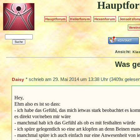
Hauptfo
Hauptforum
Heilerforum
Hexenforum
Jenseitsfor
Verein
Ansicht:
Kla
Was ge
*
schrieb am
29. Mai 2014 um 13:38 Uhr
(3409x gelesen
Daisy
Hey,
Ehm also es ist so dass:
- ich habe das Gefühl, das mich ietwas stark beobachtet es k
es direkt vor/neben mir wäre
- manchmal hab ich das Gefühl als ob es mit festhalten würde
- ich spüre gelegentlich so eine art klopfen an denn Beinen 
- manchmal spüre ich auch einfach nur eine Anwesenheit von i