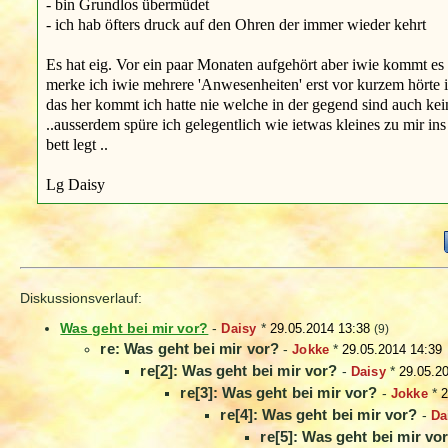
- bin Grundlos übermüdet
- ich hab öfters druck auf den Ohren der immer wieder kehrt
Es hat eig. Vor ein paar Monaten aufgehört aber iwie kommt e
merke ich iwie mehrere 'Anwesenheiten' erst vor kurzem hörte 
das her kommt ich hatte nie welche in der gegend sind auch ke
..ausserdem spüre ich gelegentlich wie ietwas kleines zu mir ins
bett legt ..
Lg Daisy
Diskussionsverlauf:
Was geht bei mir vor?
-
Daisy
*
29.05.2014 13:38
(9)
re: Was geht bei mir vor?
-
Jokke
*
29.05.2014 14:39
re[2]: Was geht bei mir vor?
-
Daisy
*
29.05.2
re[3]: Was geht bei mir vor?
-
Jokke
*
2
re[4]: Was geht bei mir vor?
-
Da
re[5]: Was geht bei mir vo