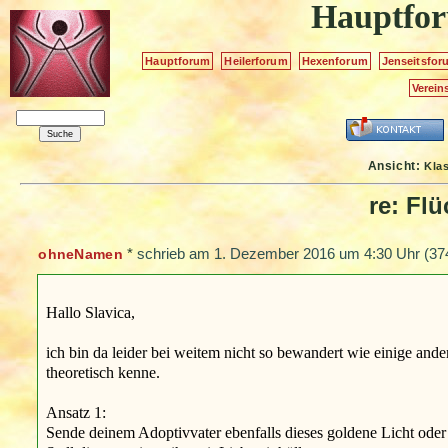
Hauptfo
Hauptforum
Heilerforum
Hexenforum
Jenseitsfor
Verein
Ansicht:
Kla
re: Fl
*
schrieb am
1. Dezember 2016 um 4:30 Uhr
(37
ohneNamen
Hallo Slavica,
ich bin da leider bei weitem nicht so bewandert wie einige andere
theoretisch kenne.
Ansatz 1:
Sende deinem Adoptivvater ebenfalls dieses goldene Licht od