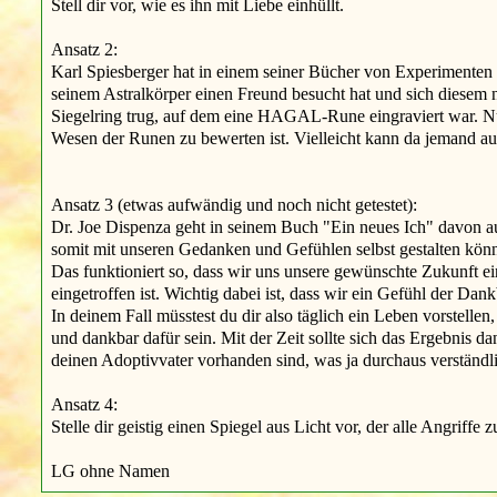
Stell dir vor, wie es ihn mit Liebe einhüllt.
Ansatz 2:
Karl Spiesberger hat in einem seiner Bücher von Experimenten 
seinem Astralkörper einen Freund besucht hat und sich diesem n
Siegelring trug, auf dem eine HAGAL-Rune eingraviert war. Nun
Wesen der Runen zu bewerten ist. Vielleicht kann da jemand a
Ansatz 3 (etwas aufwändig und noch nicht getestet):
Dr. Joe Dispenza geht in seinem Buch "Ein neues Ich" davon aus
somit mit unseren Gedanken und Gefühlen selbst gestalten kön
Das funktioniert so, dass wir uns unsere gewünschte Zukunft ein
eingetroffen ist. Wichtig dabei ist, dass wir ein Gefühl der Dan
In deinem Fall müsstest du dir also täglich ein Leben vorstellen
und dankbar dafür sein. Mit der Zeit sollte sich das Ergebnis d
deinen Adoptivvater vorhanden sind, was ja durchaus verständli
Ansatz 4:
Stelle dir geistig einen Spiegel aus Licht vor, der alle Angriff
LG ohne Namen