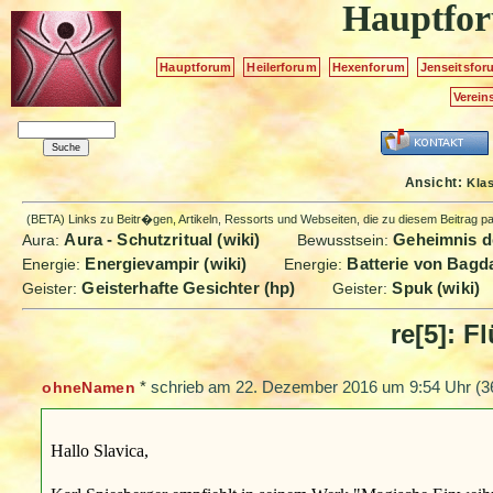
Hauptfo
Hauptforum
Heilerforum
Hexenforum
Jenseitsfor
Verein
Ansicht:
Kla
(BETA) Links zu Beitr�gen, Artikeln, Ressorts und Webseiten, die zu diesem Beitrag 
Aura - Schutzritual (wiki)
Geheimnis d
Aura:
Bewusstsein:
Energievampir (wiki)
Batterie von Bagda
Energie:
Energie:
Geisterhafte Gesichter (hp)
Spuk (wiki)
Geister:
Geister:
re[5]: F
*
schrieb am
22. Dezember 2016 um 9:54 Uhr
(3
ohneNamen
Hallo Slavica,