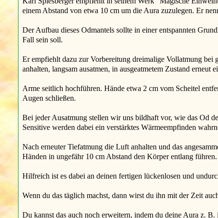
Karl Spiesberger empfiehlt in seinem Werk "Magische Einweihu
einem Abstand von etwa 10 cm um die Aura zuzulegen. Er nenn
Der Aufbau dieses Odmantels sollte in einer entspannten Grundh
Fall sein soll.
Er empfiehlt dazu zur Vorbereitung dreimalige Vollatmung bei 
anhalten, langsam ausatmen, in ausgeatmetem Zustand erneut 
Arme seitlich hochführen. Hände etwa 2 cm vom Scheitel entfe
Augen schließen.
Bei jeder Ausatmung stellen wir uns bildhaft vor, wie das Od 
Sensitive werden dabei ein verstärktes Wärmeempfinden wahr
Nach erneuter Tiefatmung die Luft anhalten und das angesamm
Händen in ungefähr 10 cm Abstand den Körper entlang führen.
Hilfreich ist es dabei an deinen fertigen lückenlosen und undu
Wenn du das täglich machst, dann wirst du ihn mit der Zeit a
Du kannst das auch noch erweitern, indem du deine Aura z. B. i