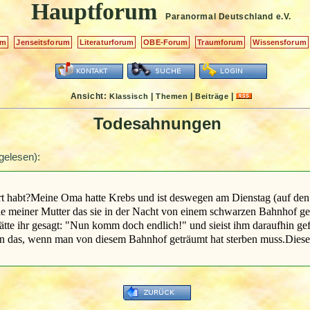
Hauptforum
Paranormal Deutschland
e.V.
um
Jenseitsforum
Literaturforum
OBE-Forum
Traumforum
Wissensforum
Ansicht:
|
|
|
Klassisch
Themen
Beiträge
Todesahnungen
gelesen):
ört habt?Meine Oma hatte Krebs und ist deswegen am Dienstag (auf d
 sie meiner Mutter das sie in der Nacht von einem schwarzen Bahnhof ge
tte ihr gesagt: "Nun komm doch endlich!" und sieist ihm daraufhin ge
ten das, wenn man von diesem Bahnhof geträumt hat sterben muss.Diese