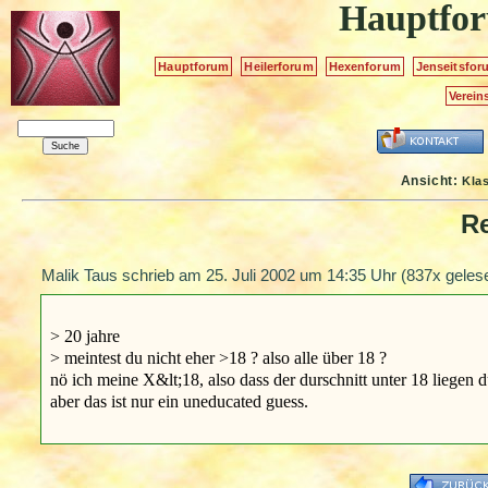
Hauptfo
Hauptforum
Heilerforum
Hexenforum
Jenseitsfor
Verein
Ansicht:
Kla
R
Malik Taus schrieb am
25. Juli 2002 um 14:35 Uhr
(837x geles
> 20 jahre
> meintest du nicht eher >18 ? also alle über 18 ?
nö ich meine X&lt;18, also dass der durschnitt unter 18 liegen d
aber das ist nur ein uneducated guess.