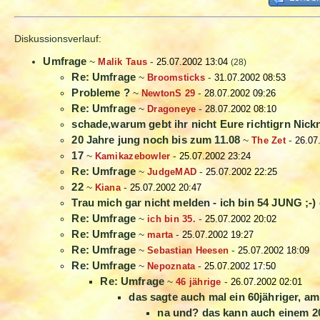
Diskussionsverlauf:
Umfrage
~
Malik Taus
-
25.07.2002 13:04
(28)
Re: Umfrage
~
Broomsticks
-
31.07.2002 08:53
Probleme ?
~
NewtonS 29
-
28.07.2002 09:26
Re: Umfrage
~
Dragoneye
-
28.07.2002 08:10
schade,warum gebt ihr nicht Eure richtigrn Nic
20 Jahre jung noch bis zum 11.08
~
The Zet
-
26.07
17
~
Kamikazebowler
-
25.07.2002 23:24
Re: Umfrage
~
JudgeMAD
-
25.07.2002 22:25
22
~
Kiana
-
25.07.2002 20:47
Trau mich gar nicht melden - ich bin 54 JUNG ;-) 
Re: Umfrage
~
ich bin 35.
-
25.07.2002 20:02
Re: Umfrage
~
marta
-
25.07.2002 19:27
Re: Umfrage
~
Sebastian Heesen
-
25.07.2002 18:09
Re: Umfrage
~
Nepoznata
-
25.07.2002 17:50
Re: Umfrage
~
46 jährige
-
26.07.2002 02:01
das sagte auch mal ein 60jähriger, am
na und? das kann auch einem 20jä