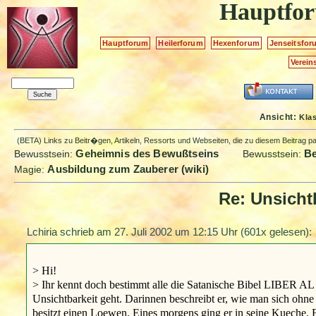
Hauptfo
Hauptforum
Heilerforum
Hexenforum
Jenseitsfor
Verein
Ansicht:
Kla
(BETA) Links zu Beitr�gen, Artikeln, Ressorts und Webseiten, die zu diesem Beitrag 
Geheimnis des Bewußtseins
Be
Bewusstsein:
Bewusstsein:
Ausbildung zum Zauberer (wiki)
Magie:
Re: Unsicht
Lchiria schrieb am
27. Juli 2002 um 12:15 Uhr
(601x gelesen):
> Hi!
> Ihr kennt doch bestimmt alle die Satanische Bibel LIBER A
Unsichtbarkeit geht. Darinnen beschreibt er, wie man sich ohne 
besitzt einen Loewen. Eines morgens ging er in seine Kueche. E