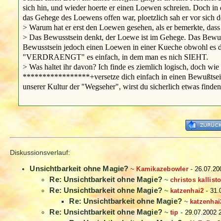
sich hin, und wieder hoerte er einen Loewen schreien. Doch in 
das Gehege des Loewens offen war, ploetzlich sah er vor sich
> Warum hat er erst den Loewen gesehen, als er bemerkte, dass
> Das Bewusstsein denkt, der Loewe ist im Gehege. Das Bewuss
Bewusstsein jedoch einen Loewen in einer Kueche obwohl es de
"VERDRAENGT" es einfach, in dem man es nich SIEHT.
> Was haltet ihr davon? Ich finde es ziemlich logisch, doch wi
*****************+versetze dich einfach in einen Bewußtsein,
unserer Kultur der "Wegseher", wirst du sicherlich etwas finden
Diskussionsverlauf:
Unsichtbarkeit ohne Magie?
~
Kamikazebowler
-
26.07.20
Re: Unsichtbarkeit ohne Magie?
~
christos kallist
Re: Unsichtbarkeit ohne Magie?
~
katzenhai2
-
31.
Re: Unsichtbarkeit ohne Magie?
~
katzenhai
Re: Unsichtbarkeit ohne Magie?
~
tip
-
29.07.2002 