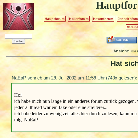
Hauptfo
Hauptforum
Heilerforum
Hexenforum
Jenseitsfor
Verein
Ansicht:
Kla
Hat sic
NaEaP schrieb am
29. Juli 2002 um 11:59 Uhr
(743x gelesen):
Hoi
ich habe mich nun lange in ein anderes forum zurück gezogen, 
jeder 2. thread war ein fake oder eine streiterei...
ich habe leider zu wenig zeit alles hier durch zu lesen, kann m
mlg. NaEaP