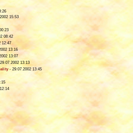
8:26
.2002 15:53
00:23
02 08:42
2 12:47
2002 13:16
2002 13:07
29.07.2002 13:13
ality
-
29.07.2002 13:45
:15
12:14