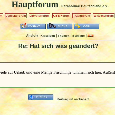
Hauptforum
Paranormal Deutschland
e.V.
um
Jenseitsforum
Literaturforum
OBE-Forum
Traumforum
Wissensforum
Ansicht:
|
|
|
Klassisch
Themen
Beiträge
Re: Hat sich was geändert?
s viele auf Urlaub und eine Menge Frischlinge tummeln sich hier. Auße
Beitrag ist archiviert