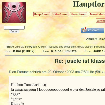
Hauptfo
Hauptforum
Heilerforum
Hexenforum
Jenseitsfor
Verein
Ansicht:
Kla
(BETA) Links zu Beitr�gen, Artikeln, Ressorts und Webseiten, die zu diesem Beitrag 
Kino (rubrik)
Kleine Filmliste
John Si
Kino:
Kino:
Kino:
Re: josele ist klass
Dion Fortune schrieb am
20. Oktober 2003 um 7:50 Uhr
(581x 
Huuhuu Tomodachi :-))
Ja genaaaaauuuu ! loooooooooooooool wo er den Jossele so raffinie
*ggg*
*grins*
Dion :-))