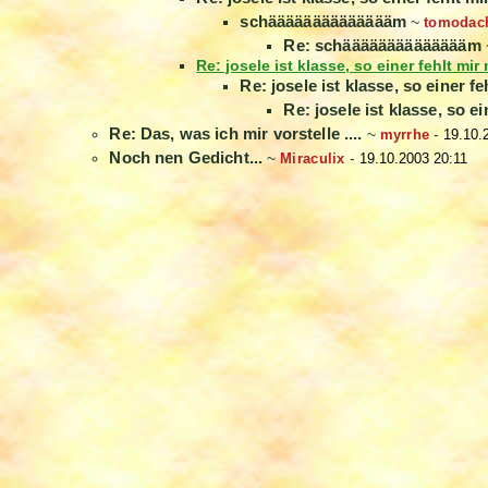
schääääääääääääääm
~
tomodac
Re: schääääääääääääääm
Re: josele ist klasse, so einer fehlt mir 
Re: josele ist klasse, so einer fe
Re: josele ist klasse, so ei
Re: Das, was ich mir vorstelle ....
~
myrrhe
-
19.10.
Noch nen Gedicht...
~
Miraculix
-
19.10.2003 20:11