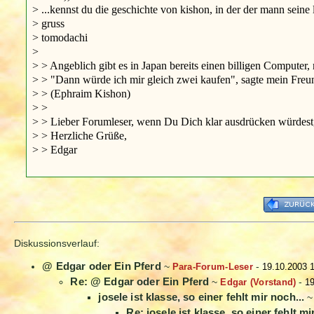
> ...kennst du die geschichte von kishon, in der der mann seine le
> gruss
> tomodachi
>
> > Angeblich gibt es in Japan bereits einen billigen Computer
> > "Dann würde ich mir gleich zwei kaufen", sagte mein Freun
> > (Ephraim Kishon)
> >
> > Lieber Forumleser, wenn Du Dich klar ausdrücken würdest, k
> > Herzliche Grüße,
> > Edgar
Diskussionsverlauf:
@ Edgar oder Ein Pferd
~
Para-Forum-Leser
-
19.10.2003 
Re: @ Edgar oder Ein Pferd
~
Edgar (Vorstand)
-
19
josele ist klasse, so einer fehlt mir noch...
Re: josele ist klasse, so einer fehlt mi