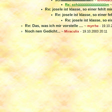
~
tomodac
Re: schääääääääääääääm
Re: josele ist klasse, so einer fehlt mi
Re: josele ist klasse, so einer fe
Re: josele ist klasse, so ei
Re: Das, was ich mir vorstelle ....
~
myrrhe
-
19.10.
Noch nen Gedicht...
~
Miraculix
-
19.10.2003 20:11