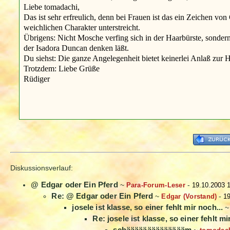
Liebe tomadachi,
Das ist sehr erfreulich, denn bei Frauen ist das ein Zeichen vo
weichlichen Charakter unterstreicht.
Übrigens: Nicht Mosche verfing sich in der Haarbürste, sondern
der Isadora Duncan denken läßt.
Du siehst: Die ganze Angelegenheit bietet keinerlei Anlaß zur He
Trotzdem: Liebe Grüße
Rüdiger
Diskussionsverlauf:
@ Edgar oder Ein Pferd
~
Para-Forum-Leser
-
19.10.2003 
Re: @ Edgar oder Ein Pferd
~
Edgar (Vorstand)
-
19
josele ist klasse, so einer fehlt mir noch...
Re: josele ist klasse, so einer fehlt mi
schääääääääääääääm