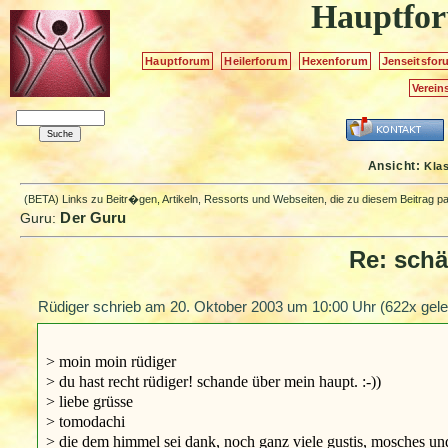
Hauptfo
Hauptforum
Heilerforum
Hexenforum
Jenseitsfor
Verein
Ansicht:
Kla
(BETA) Links zu Beitr�gen, Artikeln, Ressorts und Webseiten, die zu diesem Beitrag 
Der Guru
Guru:
Re: sch
Rüdiger schrieb am
20. Oktober 2003 um 10:00 Uhr
(622x gele
> moin moin rüdiger
> du hast recht rüdiger! schande über mein haupt. :-))
> liebe grüsse
> tomodachi
> die dem himmel sei dank, noch ganz viele gustis, mosches und 