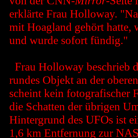
von der CNN-
Mirror
-Seite 
erklärte Frau Holloway. "N
mit Hoagland gehört hatte, w
und wurde sofort fündig."
F
rau Holloway beschrieb 
rundes Objekt an der oberen
scheint kein fotografischer F
die Schatten der übrigen U
Hintergrund des
UFO
s ist 
1,6 km Entfernung zur
NA