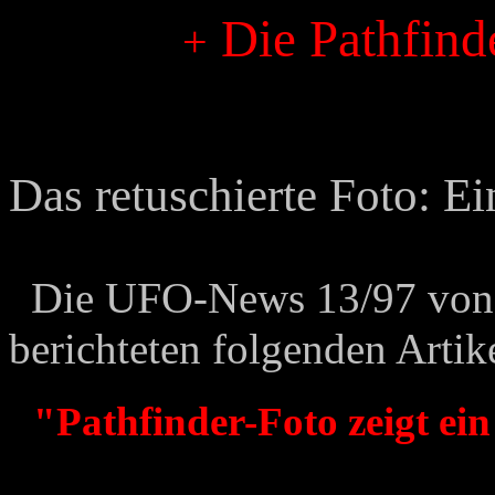
Die Pathfin
+
Das retuschierte Foto: 
D
UFO
ie
-News 13/97 vo
berichteten folgenden Artik
"Pathfinder-Foto zeigt ei