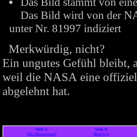
Das Bild stammt von eine
Das Bild wird von der
N
unter Nr. 81997 indiziert
M
erkwürdig, nicht?
Ein ungutes Gefühl bleibt,
NASA
weil die
eine offizie
abgelehnt hat.
Seite 1:
Seite 3:
[Der Hintergrund]
[Bild # 1]