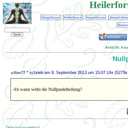
Heilerfo
Hauptforum
Heilerforum
Hexenforum
Jenseitsfor
Verein
Ansicht:
Kla
Null
*
schrieb am
8. September 2013 um 15:07 Uhr
(5279x 
ullim77
Ab wann wirkt die Nullpunktheilung?
Diskussionsverlauf: