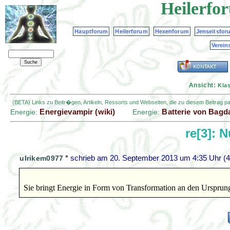
Heilerfo
Hauptforum
Heilerforum
Hexenforum
Jenseitsfor
Verein
Ansicht:
Kla
(BETA) Links zu Beitr�gen, Artikeln, Ressorts und Webseiten, die zu diesem Beitrag 
Energievampir (wiki)
Batterie von Bagda
Energie:
Energie:
re[3]: 
*
schrieb am
20. September 2013 um 4:35 Uhr
(4
ulrikem0977
Sie bringt Energie in Form von Transformation an den Ursprun