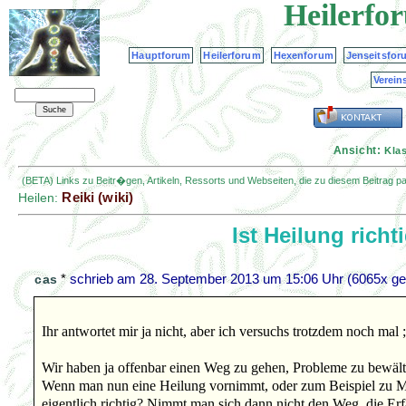
Heilerfo
Hauptforum
Heilerforum
Hexenforum
Jenseitsfor
Verein
Ansicht:
Kla
(BETA) Links zu Beitr�gen, Artikeln, Ressorts und Webseiten, die zu diesem Beitrag 
Reiki (wiki)
Heilen:
Ist Heilung rich
*
schrieb am
28. September 2013 um 15:06 Uhr
(6065x ge
cas
Ihr antwortet mir ja nicht, aber ich versuchs trotzdem noch mal 
Wir haben ja offenbar einen Weg zu gehen, Probleme zu bewäl
Wenn man nun eine Heilung vornimmt, oder zum Beispiel zu Mutt
eigentlich richtig? Nimmt man sich dann nicht den Weg, die Er