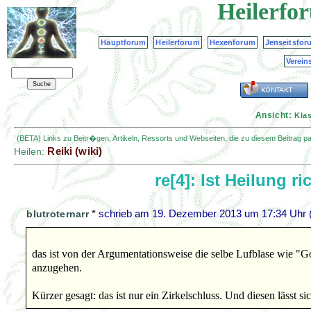
Heilerfo
Hauptforum
Heilerforum
Hexenforum
Jenseitsfor
Verein
Ansicht:
Kla
(BETA) Links zu Beitr�gen, Artikeln, Ressorts und Webseiten, die zu diesem Beitrag 
Reiki (wiki)
Heilen:
re[4]: Ist Heilung r
*
schrieb am
19. Dezember 2013 um 17:34 Uhr
blutroternarr
das ist von der Argumentationsweise die selbe Lufblase wie "
anzugehen.
Kürzer gesagt: das ist nur ein Zirkelschluss. Und diesen lässt s