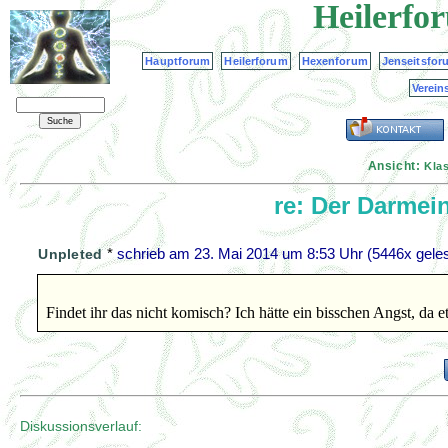
Heilerfo
Hauptforum
Heilerforum
Hexenforum
Jenseitsfor
Verein
Ansicht:
Kla
re: Der Darmein
*
schrieb am
23. Mai 2014 um 8:53 Uhr
(5446x geles
Unpleted
Findet ihr das nicht komisch? Ich hätte ein bisschen Angst, da
Diskussionsverlauf: