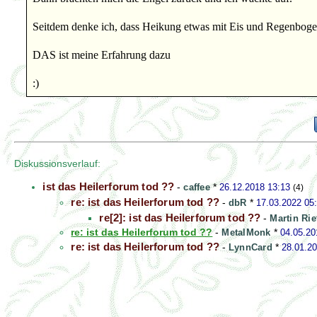
Seitdem denke ich, dass Heikung etwas mit Eis und Regenbogen
DAS ist meine Erfahrung dazu
:)
Diskussionsverlauf:
ist das Heilerforum tod ??
-
caffee
*
26.12.2018 13:13
(4)
re: ist das Heilerforum tod ??
-
dbR
*
17.03.2022 05
re[2]: ist das Heilerforum tod ??
-
Martin Rie
re: ist das Heilerforum tod ??
-
MetalMonk
*
04.05.20
re: ist das Heilerforum tod ??
-
LynnCard
*
28.01.20