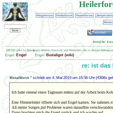
Heilerfo
Hauptforum
Heilerforum
Hexenforum
Jenseitsfor
Verein
Ansicht:
Kla
(BETA) Links zu Beitr�gen, Artikeln, Ressorts und Webseiten, die zu diesem Beitrag 
Engel
Budaliget (wiki)
Engel:
Engel:
re: ist da
*
schrieb am
4. Mai 2019 um 15:36 Uhr
(4308x gel
MetalMonk
Ich hatte einmal einen Tagtraum mitten auf der Arbeit beim Keh
Eine Himmelstüre öffnete sich und Engel kamen. Sie nahmen m
All meine Sorgen jnd Probleme waren daraufhin verschwunden
Dann brachten mich die Engel zurück und ich wachte auf.