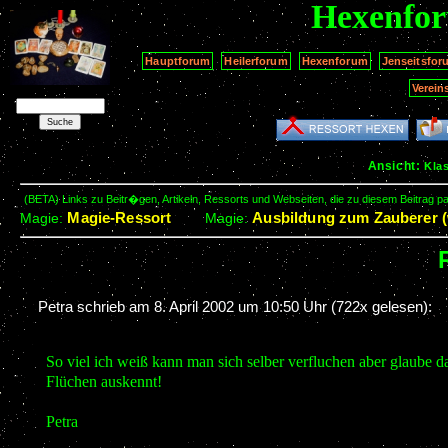
Hexenfo
Hauptforum
Heilerforum
Hexenforum
Jenseitsfor
Verein
Ansicht:
Kla
(BETA) Links zu Beitr�gen, Artikeln, Ressorts und Webseiten, die zu diesem Beitrag 
Magie-Ressort
Ausbildung zum Zauberer (
Magie:
Magie:
Petra schrieb am
8. April 2002 um 10:50 Uhr
(722x gelesen):
So viel ich weiß kann man sich selber verfluchen aber glaube 
Flüchen auskennt!
Petra