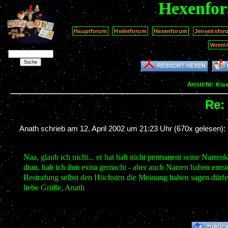
Hexenfo
Hauptforum
Heilerforum
Hexenforum
Jenseitsfor
Verein
Ansicht:
Kla
Re
Anath schrieb am
12. April 2002 um 21:23 Uhr
(670x gelesen):
Naa, glaub ich nicht... er hat halt nicht permanent seine Narren
dran, hab ich ihm extra gemacht - aber auch Narren haben ernste
Bestrafung selbst den Höchsten die Meinung haben sagen dürfen, 
liebe Grüße, Anath