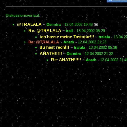
Diskussionsverlauf:
@TRALALA
~
Osindra
-
12.04.2002 19:48
(6)
Re: @TRALALA
~
trall
-
13.04.2002 05:29
ich hasse meine Tastatur!!!
~
tralala
-
13.04.2
Re: @TRALALA
~
Anath
-
12.04.2002 21:23
du hast recht!!
~
tralala
-
13.04.2002 05:39
ANATH!!!!!
~
Osindra
-
12.04.2002 21:32
Re: ANATH!!!!!
~
Anath
-
12.04.2002 21:4