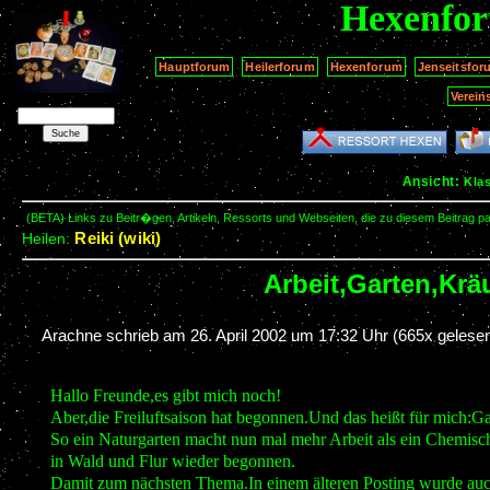
Hexenfo
Hauptforum
Heilerforum
Hexenforum
Jenseitsfor
Verein
Ansicht:
Kla
(BETA) Links zu Beitr�gen, Artikeln, Ressorts und Webseiten, die zu diesem Beitrag 
Reiki (wiki)
Heilen:
Arbeit,Garten,Krä
Arachne schrieb am
26. April 2002 um 17:32 Uhr
(665x gelesen
Hallo Freunde,es gibt mich noch!
Aber,die Freiluftsaison hat begonnen.Und das heißt für mich:G
So ein Naturgarten macht nun mal mehr Arbeit als ein Chemisc
in Wald und Flur wieder begonnen.
Damit zum nächsten Thema.In einem älteren Posting wurde auch 