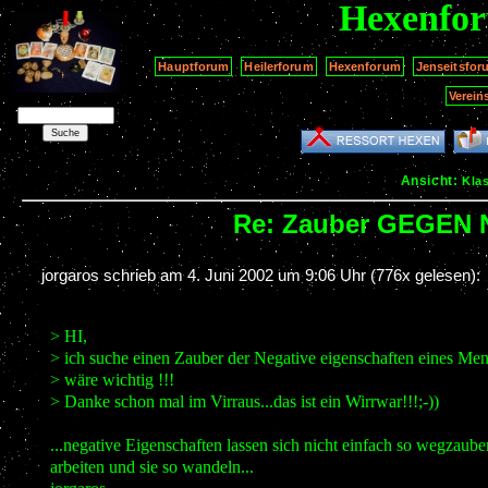
Hexenfo
Hauptforum
Heilerforum
Hexenforum
Jenseitsfor
Verein
Ansicht:
Kla
Re: Zauber GEGEN
jorgaros schrieb am
4. Juni 2002 um 9:06 Uhr
(776x gelesen):
> HI,
> ich suche einen Zauber der Negative eigenschaften eines Men
> wäre wichtig !!!
> Danke schon mal im Virraus...das ist ein Wirrwar!!!;-))
...negative Eigenschaften lassen sich nicht einfach so wegzaube
arbeiten und sie so wandeln...