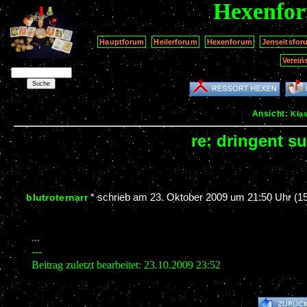
Hexenfo
Hauptforum
Heilerforum
Hexenforum
Jenseitsfor
Verein
Ansicht:
Kla
re: dringent s
*
schrieb am
23. Oktober 2009 um 21:50 Uhr
(15
blutroternarr
...
---
Beitrag zuletzt bearbeitet: 23.10.2009 23:52